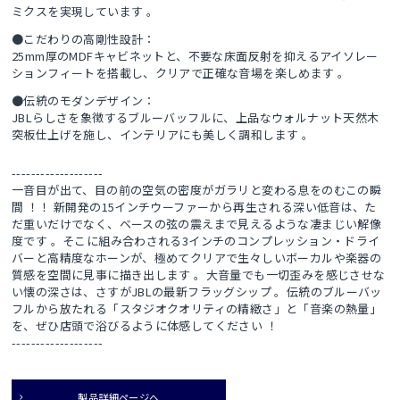
ミクスを実現しています 。
●こだわりの高剛性設計：
25mm厚のMDFキャビネットと、不要な床面反射を抑えるアイソレー
ションフィートを搭載し、クリアで正確な音場を楽しめます 。
●伝統のモダンデザイン：
JBLらしさを象徴するブルーバッフルに、上品なウォルナット天然木
突板仕上げを施し、インテリアにも美しく調和します 。
-------------------
一音目が出て、目の前の空気の密度がガラリと変わる息をのむこの瞬
間 ！！ 新開発の15インチウーファーから再生される深い低音は、た
だ重いだけでなく、ベースの弦の震えまで見えるような凄まじい解像
度です 。そこに組み合わされる3インチのコンプレッション・ドライ
バーと高精度なホーンが、極めてクリアで生々しいボーカルや楽器の
質感を空間に見事に描き出します 。大音量でも一切歪みを感じさせな
い懐の深さは、さすがJBLの最新フラッグシップ 。伝統のブルーバッ
フルから放たれる「スタジオクオリティの精緻さ」と「音楽の熱量」
を、ぜひ店頭で浴びるように体感してください ！
-------------------
製品詳細ページへ