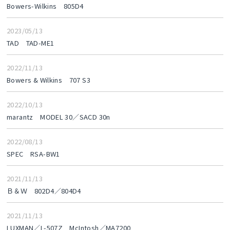
Bowers-Wilkins 805D4
2023/05/13
TAD TAD-ME1
2022/11/13
Bowers & Wilkins 707 S3
2022/10/13
marantz MODEL 30／SACD 30n
2022/08/13
SPEC RSA-BW1
2021/11/13
Ｂ＆Ｗ 802D4／804D4
2021/11/13
LUXMAN／L-507Z McIntosh／MA7200