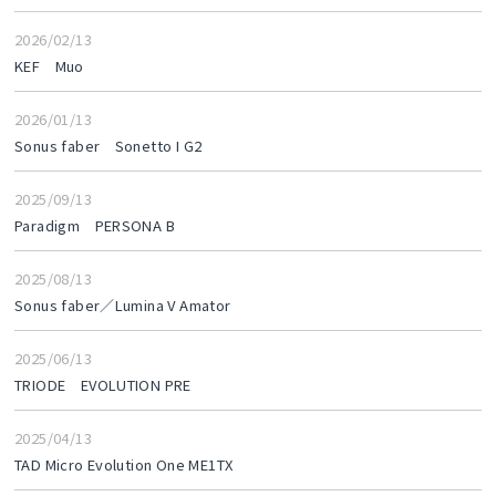
2026/02/13
KEF Muo
2026/01/13
Sonus faber Sonetto I G2
2025/09/13
Paradigm PERSONA B
2025/08/13
Sonus faber／Lumina V Amator
2025/06/13
TRIODE EVOLUTION PRE
2025/04/13
TAD Micro Evolution One ME1TX