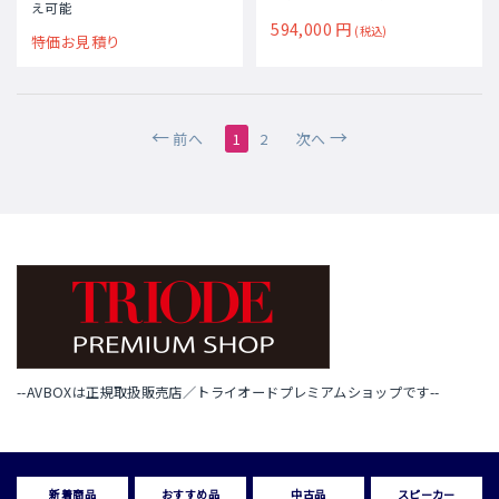
え可能
594,000
円
(税込)
特価お見積り
前へ
1
2
次へ
--AVBOXは正規取扱販売店／トライオードプレミアムショップです--
新着商品
おすすめ品
中古品
スピーカー