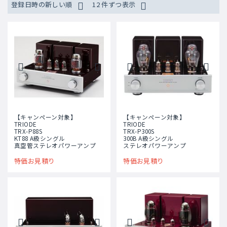
登録日時の新しい順
12 件ずつ表示
【キャンペーン対象】
【キャンペーン対象】
TRIODE
TRIODE
TRX-P88S
TRX-P300S
KT88 A級シングル
300B A級シングル
真空管ステレオパワーアンプ
ステレオパワーアンプ
特価お見積り
特価お見積り