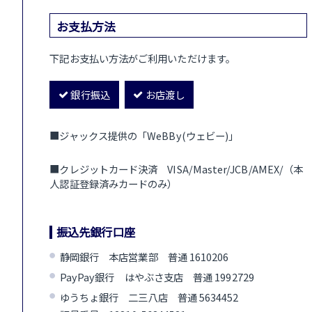
お支払方法
下記お支払い方法がご利用いただけます。
銀行振込
お店渡し
■ジャックス提供の「WeBBy(ウェビー)」
■クレジットカード決済 VISA/Master/JCB/AMEX/（本
人認証登録済みカードのみ）
振込先銀行口座
静岡銀行 本店営業部 普通 1610206
PayPay銀行 はやぶさ支店 普通 1992729
ゆうちょ銀行 二三八店 普通 5634452