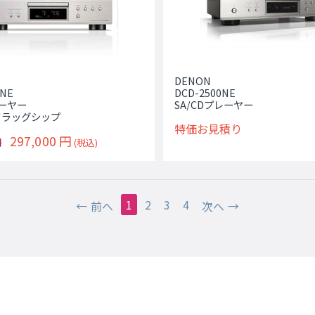
DENON
0NE
DCD-2500NE
レーヤー
SA/CDプレーヤー
フラッグシップ
特価お見積り
297,000
円
円
(税込)
1
2
3
4
前へ
次へ