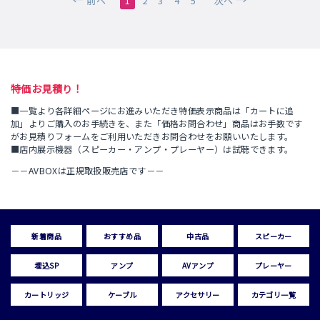
前へ
1
2
3
4
5
次へ
特価お見積り！
■一覧より各詳細ページにお進みいただき特価表示商品は「カートに追
加」よりご購入のお手続きを、また「価格お問合わせ」商品はお手数です
がお見積りフォームをご利用いただきお問合わせをお願いいたします。
■店内展示機器（スピーカー・アンプ・プレーヤー）は試聴できます。
－－AVBOXは正規取扱販売店です－－
新着商品
おすすめ品
中古品
スピーカー
埋込SP
アンプ
AVアンプ
プレーヤー
カートリッジ
ケーブル
アクセサリー
カテゴリ一覧