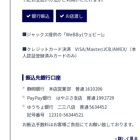
銀行振込
お店渡し
■ジャックス提供の「WeBBy(ウェビー)」
■クレジットカード決済 VISA/Master/JCB/AMEX/（本
人認証登録済みカードのみ）
振込先銀行口座
静岡銀行 本店営業部 普通 1610206
PayPay銀行 はやぶさ支店 普通 1992729
ゆうちょ銀行 二三八店 普通 5634452
記号番号 12310-56344521
お振込手数料はお客様ご負担にてお願い致しております。
詳しく見る