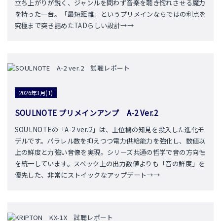
立ち上がりが鋭く、ジャンルを問わず音楽を聴き惚れさせる魔力
を持った一台。「最短距離」というプリメインならではの利点を
究極まで突き詰めたTADらしい設計→→
2026年3月(1)
SOULNOTE プリメインアンプ A-2 Ver.2
SOULNOTEの「A-2 ver.2」は、上位機の知見を投入した進化モ
デルです。パラレル数を抑えつつ電力供給能力を強化し、数値以
上の鮮度と力強い音像を実現。シリーズ共通の哲学で音の方向性
を統一しています。スペック上の出力数値よりも「音の鮮度」を
優先した、非常にストイックなアップデート→→