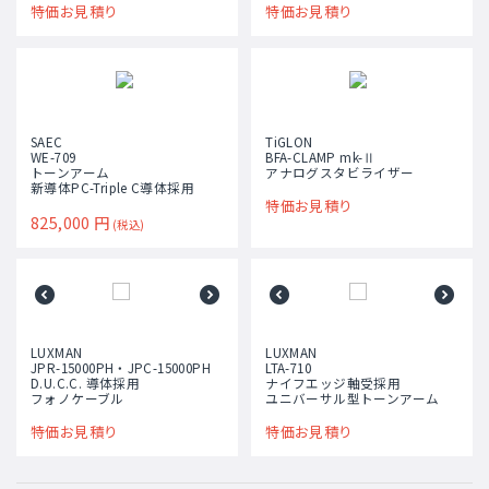
特価お見積り
特価お見積り
SAEC
TiGLON
WE-709
BFA-CLAMP mk-Ⅱ
トーンアーム
アナログスタビライザー
新導体PC-Triple C導体採用
特価お見積り
825,000
円
(税込)
LUXMAN
LUXMAN
JPR-15000PH・JPC-15000PH
LTA-710
D.U.C.C. 導体採用
ナイフエッジ軸受採用
フォノケーブル
ユニバーサル型トーンアーム
特価お見積り
特価お見積り