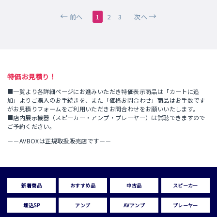
前へ
1
2
3
次へ
特価お見積り！
■一覧より各詳細ページにお進みいただき特価表示商品は「カートに追
加」よりご購入のお手続きを、また「価格お問合わせ」商品はお手数です
がお見積りフォームをご利用いただきお問合わせをお願いいたします。
■店内展示機器（スピーカー・アンプ・プレーヤー）は試聴できますので
ご予約ください。
－－AVBOXは正規取扱販売店です－－
新着商品
おすすめ品
中古品
スピーカー
埋込SP
アンプ
AVアンプ
プレーヤー