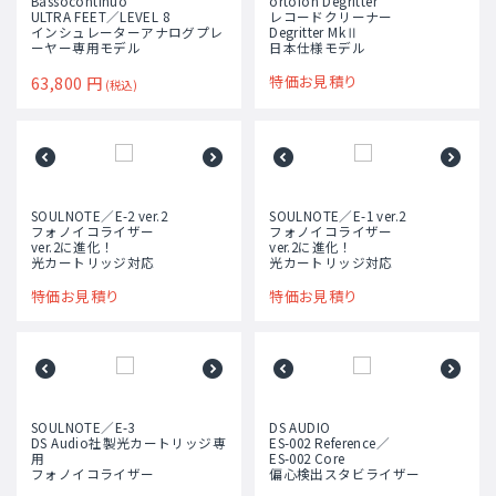
Bassocontinuo
ortofon Degritter
ULTRA FEET／LEVEL 8
レコードクリーナー
インシュレーターアナログプレ
Degritter MkⅡ
ーヤー専用モデル
日本仕様モデル
63,800
円
特価お見積り
(税込)
SOULNOTE／E-2 ver.2
SOULNOTE／E-1 ver.2
フォノイコライザー
フォノイコライザー
ver.2に進化！
ver.2に進化！
光カートリッジ対応
光カートリッジ対応
特価お見積り
特価お見積り
SOULNOTE／E-3
DS AUDIO
DS Audio社製光カートリッジ専
ES-002 Reference／
用
ES-002 Core
フォノイコライザー
偏心検出スタビライザー