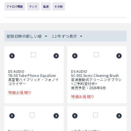
アナログ関連
ラック
電源
その他
登録日時の新しい順
12 件ずつ表示
DS AUDIO
DS AUDIO
TB-50 Tube Phono Equalizer
SC-001 Sonic Cleaning Brush
真空管ハイブリッド・フォノイ
音波振動式クリーニングブラシ
コライザー
<ご予約受付中>
発売予定：2026年8月
特価お見積り
特価お見積り