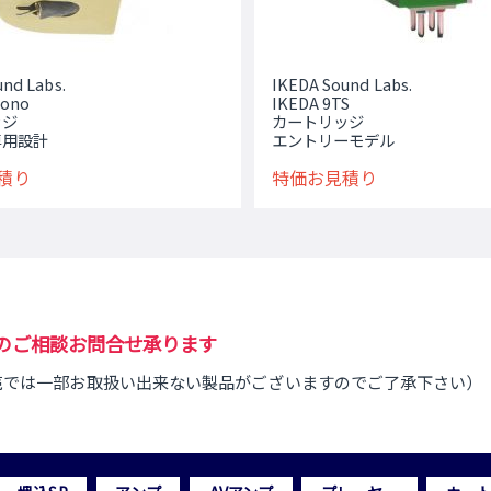
nd Labs.
IKEDA Sound Labs.
mono
IKEDA 9TS
ッジ
カートリッジ
専用設計
エントリーモデル
積り
特価お見積り
ご購入のご相談お問合せ承ります
売では一部お取扱い出来ない製品がございますのでご了承下さい）