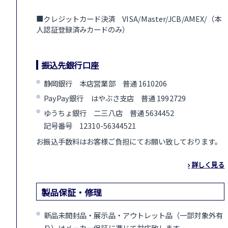
■クレジットカード決済 VISA/Master/JCB/AMEX/（本
人認証登録済みカードのみ）
振込先銀行口座
静岡銀行 本店営業部 普通 1610206
PayPay銀行 はやぶさ支店 普通 1992729
ゆうちょ銀行 二三八店 普通 5634452
記号番号 12310-56344521
お振込手数料はお客様ご負担にてお願い致しております。
詳しく見る
製品保証・修理
新品未開封品・展示品・アウトレット品（一部対象外有
り）はメーカー保証に準じて対応致します。