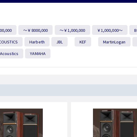
0,000
～￥8000,000
～￥1,000,000
￥1,000,000～
B
COUSTICS
Harbeth
JBL
KEF
MartinLogan
-Acoustics
YAMAHA