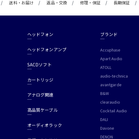
送料・お届け
返品・交換
修理・保証
長期保証
ヘッドフォン
ブランド
ヘッドフォンアンプ
Accuphase
Apart Audio
SACDソフト
ATOLL
audio-technica
カートリッジ
avantgarde
B&W
アナログ関連
clearaudio
高品質ケーブル
Cocktail Audio
DALI
オーディオラック
Davone
DENON