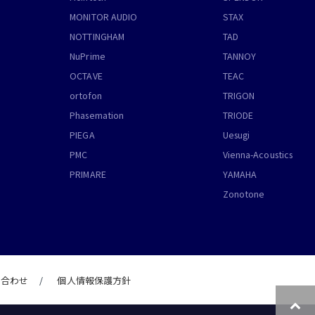
MONITOR AUDIO
STAX
NOTTINGHAM
TAD
NuPrime
TANNOY
OCTAVE
TEAC
ortofon
TRIGON
Phasemation
TRIODE
PIEGA
Uesugi
PMC
Vienna-Acoustics
PRIMARE
YAMAHA
Zonotone
い合わせ
個人情報保護方針