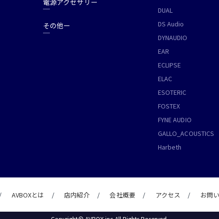
電源アクセサリー
DUAL
DS Audio
その他ー
DYNAUDIO
EAR
ECLIPSE
ELAC
ESOTERIC
FOSTEX
FYNE AUDIO
GALLO_ACOUSTICS
Harbeth
AVBOXとは
店内紹介
会社概要
アクセス
お問
Copyright© AVBOX.inc All Rights Reserved.