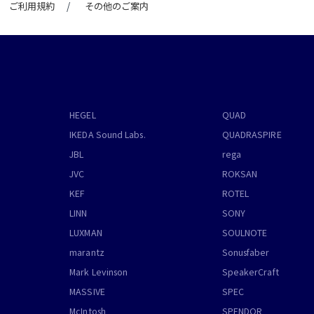
ご利用規約
その他のご案内
HEGEL
QUAD
IKEDA Sound Labs.
QUADRASPIRE
JBL
rega
JVC
ROKSAN
KEF
ROTEL
LINN
SONY
LUXMAN
SOULNOTE
marantz
Sonusfaber
Mark Levinson
SpeakerCraft
MASSIVE
SPEC
McIntosh
SPENDOR