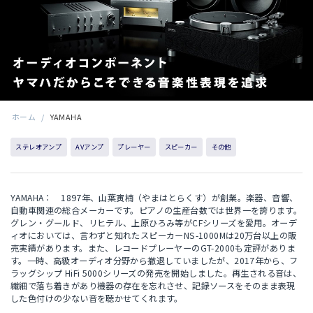
ホーム
/
YAMAHA
ステレオアンプ
AVアンプ
プレーヤー
スピーカー
その他
YAMAHA： 1897年、山葉寅楠（やまはとらくす）が創業。楽器、音響、
自動車関連の総合メーカーです。ピアノの生産台数では世界一を誇ります。
グレン・グールド、リヒテル、上原ひろみ等がCFシリーズを愛用。オーデ
ィオにおいては、言わずと知れたスピーカーNS-1000Mは20万台以上の販
売実績があります。また、レコードプレーヤーのGT-2000も定評がありま
す。一時、高級オーディオ分野から撤退していましたが、2017年から、フ
ラッグシップ HiFi 5000シリーズの発売を開始しました。再生される音は、
繊細で落ち着きがあり機器の存在を忘れさせ、記録ソースをそのまま表現
した色付けの少ない音を聴かせてくれます。