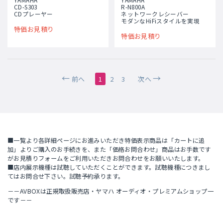
CD-S303
R-N800A
CDプレーヤー
ネットワークレシーバー
モダンなHiFiスタイルを実現
特価お見積り
特価お見積り
前へ
1
2
3
次へ
■一覧より各詳細ページにお進みいただき特価表示商品は「カートに追
加」よりご購入のお手続きを、また「価格お問合わせ」商品はお手数です
がお見積りフォームをご利用いただきお問合わせをお願いいたします。
■店内展示機種は試聴していただくことができます。試聴機種につきまし
てはお問合せ下さい。試聴予約承ります。
－－AVBOXは正規取扱販売店・ヤマハ オーディオ・プレミアムショップ一
です－－