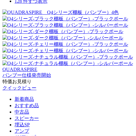
128 件ずつ表示
QUADRASPIRE
バンブー仕様発売開始
特価お見積り
クイックビュー
新着商品
おすすめ品
中古品
スピーカー
埋込SP
アンプ