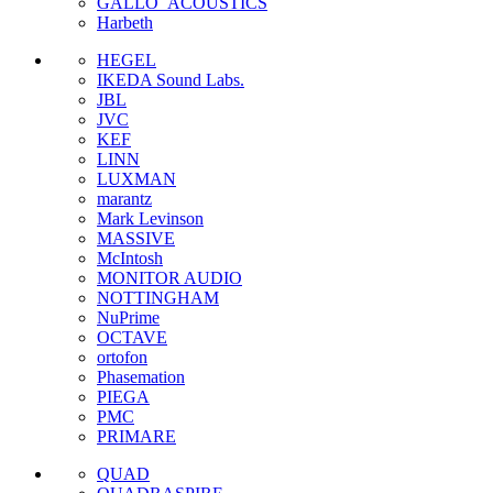
GALLO_ACOUSTICS
Harbeth
HEGEL
IKEDA Sound Labs.
JBL
JVC
KEF
LINN
LUXMAN
marantz
Mark Levinson
MASSIVE
McIntosh
MONITOR AUDIO
NOTTINGHAM
NuPrime
OCTAVE
ortofon
Phasemation
PIEGA
PMC
PRIMARE
QUAD