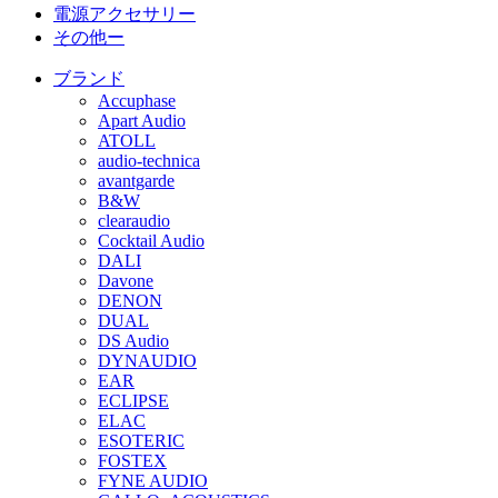
電源アクセサリー
その他ー
ブランド
Accuphase
Apart Audio
ATOLL
audio-technica
avantgarde
B&W
clearaudio
Cocktail Audio
DALI
Davone
DENON
DUAL
DS Audio
DYNAUDIO
EAR
ECLIPSE
ELAC
ESOTERIC
FOSTEX
FYNE AUDIO