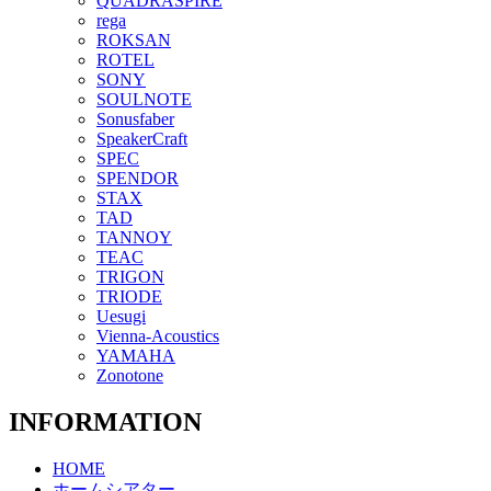
QUADRASPIRE
rega
ROKSAN
ROTEL
SONY
SOULNOTE
Sonusfaber
SpeakerCraft
SPEC
SPENDOR
STAX
TAD
TANNOY
TEAC
TRIGON
TRIODE
Uesugi
Vienna-Acoustics
YAMAHA
Zonotone
INFORMATION
HOME
ホームシアター