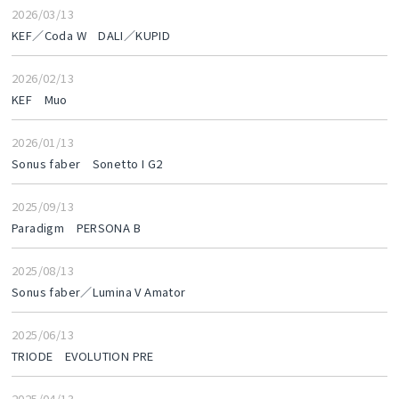
2026/03/13
KEF／Coda W DALI／KUPID
2026/02/13
KEF Muo
2026/01/13
Sonus faber Sonetto I G2
2025/09/13
Paradigm PERSONA B
2025/08/13
Sonus faber／Lumina V Amator
2025/06/13
TRIODE EVOLUTION PRE
2025/04/13