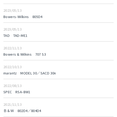
2023/05/13
Bowers-Wilkins 805D4
2023/05/13
TAD TAD-ME1
2022/11/13
Bowers & Wilkins 707 S3
2022/10/13
marantz MODEL 30／SACD 30n
2022/08/13
SPEC RSA-BW1
2021/11/13
Ｂ＆Ｗ 802D4／804D4