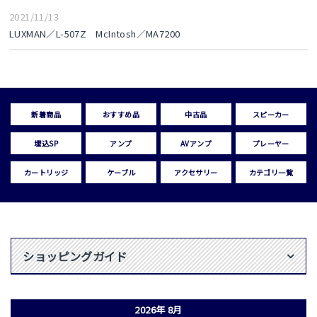
2021/11/13
LUXMAN／L-507Z McIntosh／MA7200
新着商品
おすすめ品
中古品
スピーカー
埋込SP
アンプ
AVアンプ
プレーヤー
カートリッジ
ケーブル
アクセサリー
カテゴリ一覧
ショッピングガイド
2026年 8月