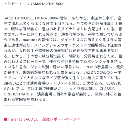
・スピーカー：YAMAHA／NS-5000
-------------------
SACD 10+MODEL 10+NS-5000の音は、あたかも、水道から水が、全
開で流れ出てくるような音で圧倒される。全ての音が分解性高く明瞭
で、曖昧な所が無く、活力のあるダイナミズムに支配されている。音
のエネルギーに包まれる感覚は、演奏会場の第一列席で聴いているよ
うである。marantzの音作りは、ダイナミズムに訴えてくるような音
楽に適性があり、スイングジャズやオーケストラの臨場感には圧倒さ
れるが、女性歌手や弦楽器の演奏等には元気が良すぎる印象を受け
る。しかし、その音には分解性高く、細部も十分再現されるため、組
み合わせるスピーカーで、様々な能力を発揮するポテンシャルを持っ
ていると思う。ジャンル別に聴いた印象では、JPOPの手島葵は、元気
が良すぎ、哀愁感が損なわれる印象を受ける。JAZZ VOCALのシーネ
イでは、ダイナミックなライブ感が強く生々しい迫力に満ちている。
SINGJAZZでは演奏会場のリアリティを感じ、迫力がある。CLASSIC
VIOLN では、音は明瞭で綺麗だが、しっとり感は薄い。CLASSIC
ORCHESTRAでは、演奏会場に個々の楽器が展開し、演奏に体ごと包
まれる雰囲気を味わえる。
-------------------
-------------------
■marantz SACD 10 試聴レポートページへ
-------------------