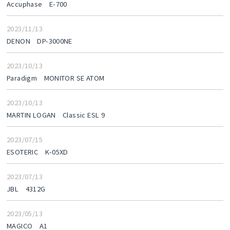
Accuphase E-700
2023/11/13
DENON DP-3000NE
2023/10/13
Paradigm MONITOR SE ATOM
2023/10/13
MARTIN LOGAN Classic ESL 9
2023/07/15
ESOTERIC K-05XD
2023/07/13
JBL 4312G
2023/05/13
MAGICO A1