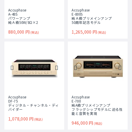
Accuphase
Accuphase
A-48S
E-800S
パワーアンプ
純Ａ級プリメインアンプ
純Ａ級50W/8Ω×2
50周年記念モデル
880,000
円
1,265,000
円
(税込)
(税込)
Accuphase
Accuphase
DF-75
E-700
ディジタル・チャンネル・ディ
純A級プリメインアンプ
バイダー
フラッグシップモデルに迫る性
能と音質を実現
1,078,000
円
(税込)
946,000
円
(税込)