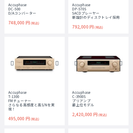
Accuphase
Accuphase
DC-500
DP-570S
D/Aコンバーター
SACDプレーヤー
新設計のディスクトレイ採用
748,000
円
(税込)
792,000
円
(税込)
Accuphase
Accuphase
T-1300
C-3900S
FMチューナー
プリアンプ
さらなる高感度と高S/Nを実
最上位モデル
現！
2,420,000
円
(税込)
495,000
円
(税込)