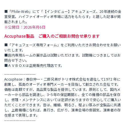
■「Phile-Web」にて「【インタビュー】アキュフェーズ、20年連続の金
賞受賞。ハイファイオーディオ市場に活力をもたらす」と題した記事が掲
載されました。
※公開日：2026年月6日
Accuphase製品 ご購入のご相談お問合せ承ります
■「アキュフェーズ専用フォーム」をご利用いただきお問合わせをお願い
いたします。
■店内専用ルームの展示品は試聴いただけます。試聴機につきましてはお
問合せ下さい。
■ＡＶＢＯＸは正規販売代理店です。
-------------------------
Accuphase：春日仲一・二郎兄弟がトリオ株式会社を退社して1972 年に
創業し、孤高のオーディオ専門メーカーを目指して創立された会社です。
価格は高額ですが、高品質な製品を提供しています。原則として、国内メ
ーカーから部品を調達し、3~5年の保証期間と、全ての機種の部品を保存
し、修理・メンテナンスにおいては定評がありますので安心してご購入い
ただくことができます。音は、繊細、明るさ、程よい厚みが全製品に共通
し、上級機種になれば、奥行き、広がり、演奏会場の雰囲気、演奏者の存
在感まで表現します。
-------------------------