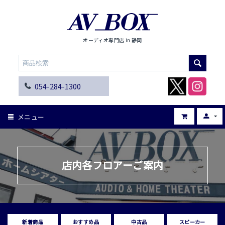
オーディオ専門店 in 静岡
054-284-1300
メニュー
店内各フロアーご案内
新着商品
おすすめ品
中古品
スピーカー