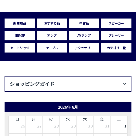
新着商品
おすすめ品
中古品
スピーカー
埋込SP
アンプ
AVアンプ
プレーヤー
カートリッジ
ケーブル
アクセサリー
カテゴリ一覧
ショッピングガイド
2026年 8月
日
月
火
水
木
金
土
26
27
28
29
30
31
1