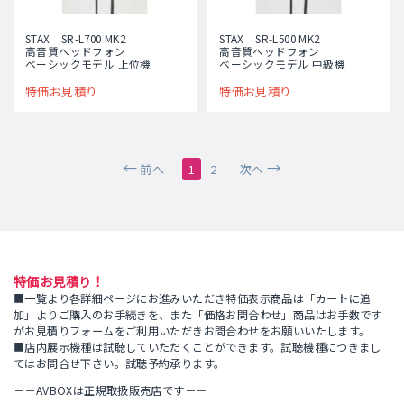
STAX SR-L700 MK2
STAX SR-L500 MK2
高音質ヘッドフォン
高音質ヘッドフォン
ベーシックモデル 上位機
ベーシックモデル 中級機
特価お見積り
特価お見積り
前へ
1
2
次へ
特価お見積り！
■一覧より各詳細ページにお進みいただき特価表示商品は「カートに追
加」よりご購入のお手続きを、また「価格お問合わせ」商品はお手数です
がお見積りフォームをご利用いただきお問合わせをお願いいたします。
■店内展示機種は試聴していただくことができます。試聴機種につきまし
てはお問合せ下さい。試聴予約承ります。
－－AVBOXは正規取扱販売店です－－