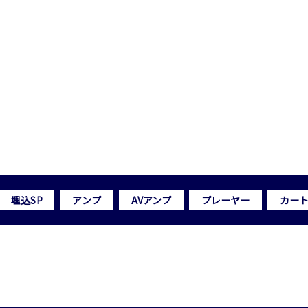
埋込SP
アンプ
AVアンプ
プレーヤー
カー