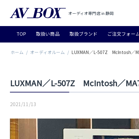
オーディオ専門店 in 静岡
TOP
取扱い商品
取扱ブランド
ご注文フォー
ホーム
/
オーディオルーム
/
LUXMAN／L-507Z McIntosh／M
LUXMAN／L-507Z McIntosh／MA
2021/11/13