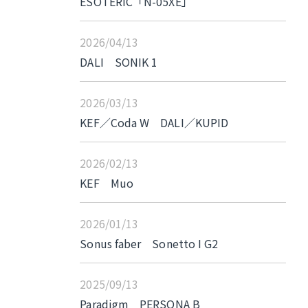
ESOTERIC「N-05XE」
2026/04/13
DALI SONIK 1
2026/03/13
KEF／Coda W DALI／KUPID
2026/02/13
KEF Muo
2026/01/13
Sonus faber Sonetto I G2
2025/09/13
Paradigm PERSONA B