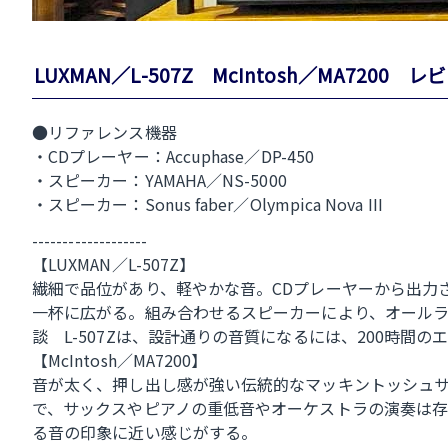
LUXMAN／L-507Z McIntosh／MA7200 レ
●リファレンス機器
・CDプレーヤー：Accuphase／DP-450
・スピーカー：YAMAHA／NS-5000
・スピーカー：Sonus faber／Olympica Nova III
-------------------
【LUXMAN／L-507Z】
繊細で品位があり、軽やかな音。CDプレーヤーから出力
一杯に広がる。組み合わせるスピーカーにより、オール
談 L-507Zは、設計通りの音質になるには、200時間
【McIntosh／MA7200】
音が太く、押し出し感が強い伝統的なマッキントッシュ
で、サックスやピアノの重低音やオーケストラの演奏は
る音の印象に近い感じがする。