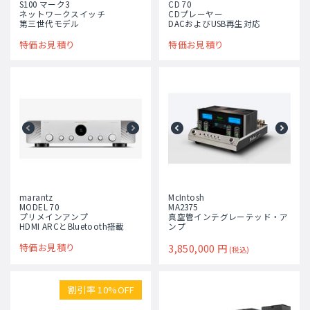
S100 マーク3
CD 70
ネットワークスイッチ
CDプレーヤー
第三世代モデル
DACおよびUSB再生対応
特価お見積り
特価お見積り
marantz
McIntosh
MODEL 70
MA2375
プリメインアンプ
真空管インテグレーテッド・ア
HDMI ARCとBluetooth搭載
ンプ
特価お見積り
3,850,000
円
(税込)
割引率 10%OFF