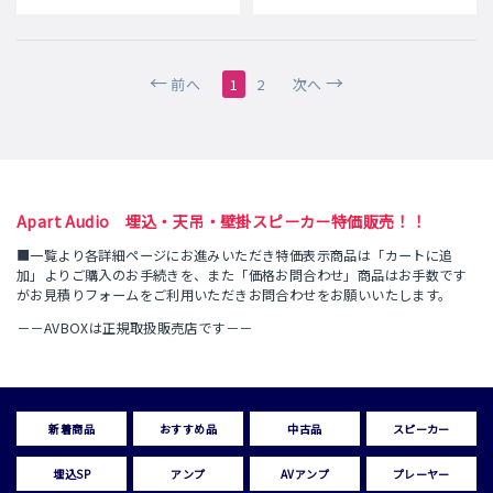
前へ
1
2
次へ
Apart Audio 埋込・天吊・壁掛スピーカー特価販売！！
■一覧より各詳細ページにお進みいただき特価表示商品は「カートに追
加」よりご購入のお手続きを、また「価格お問合わせ」商品はお手数です
がお見積りフォームをご利用いただきお問合わせをお願いいたします。
－－AVBOXは正規取扱販売店です－－
新着商品
おすすめ品
中古品
スピーカー
埋込SP
アンプ
AVアンプ
プレーヤー