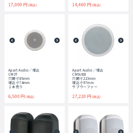
17,000
円
14,460
円
(税込)
(税込)
Apart Audio／埋込
Apart Audio／埋込
CM3T
CMSUB8
穴開寸85mm
穴開寸223mm
埋込寸74mm
埋込寸97mm
１本売り
サブウーファー
6,500
円
27,220
円
(税込)
(税込)