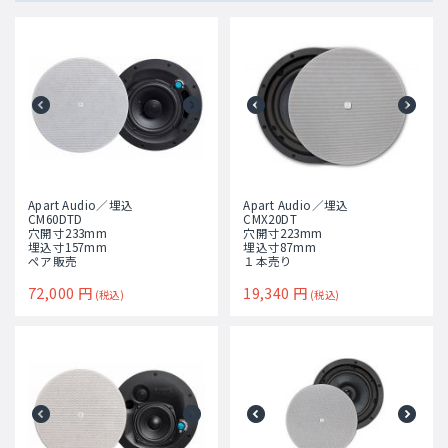
Apart Audio／埋込
Apart Audio／埋込
CM60DTD
CMX20DT
穴開寸233mm
穴開寸223mm
埋込寸157mm
埋込寸87mm
ペア販売
１本売り
72,000
円
19,340
円
(税込)
(税込)