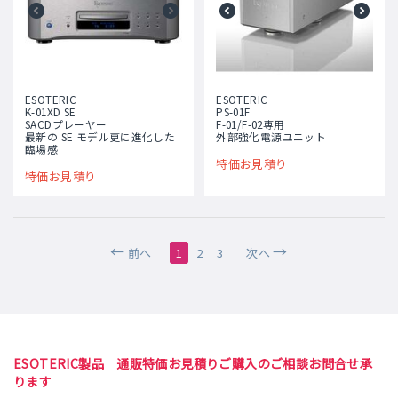
ESOTERIC
ESOTERIC
K-01XD SE
PS-01F
SACDプレーヤー
F-01/F-02専用
最新の SE モデル更に進化した
外部強化電源ユニット
臨場感
特価お見積り
特価お見積り
前へ
1
2
3
次へ
ESOTERIC製品 通販特価お見積りご購入のご相談お問合せ承
ります