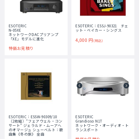
ESOTERIC
ESOTERIC：ESSJ-90321 チェ
N-05XE
ット・ベイカー・シングス
ネットワークDACプリアンプ
「XE」モデルに進化
4,000
円
(税込)
特価お見積り
ESOTERIC：ESSW-90309/10
ESOTERIC
（2枚組）“フェアウェル・コン
Grandioso N1T
サート” ジェラルド・ムーアへ
ネットワーク・オーディオ・ト
のオマージュ シューベルト：歌
ランスポート
曲集《冬の旅》 全曲