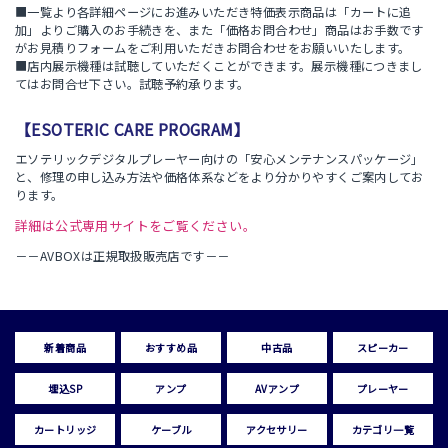
■一覧より各詳細ページにお進みいただき特価表示商品は「カートに追
加」よりご購入のお手続きを、また「価格お問合わせ」商品はお手数です
がお見積りフォームをご利用いただきお問合わせをお願いいたします。
■店内展示機種は試聴していただくことができます。展示機種につきまし
てはお問合せ下さい。試聴予約承ります。
【ESOTERIC CARE PROGRAM】
エソテリックデジタルプレーヤー向けの「安心メンテナンスパッケージ」
と、修理の申し込み方法や価格体系などをより分かりやすくご案内してお
ります。
詳細は公式専用サイトをご覧ください。
－－AVBOXは正規取扱販売店です－－
新着商品
おすすめ品
中古品
スピーカー
埋込SP
アンプ
AVアンプ
プレーヤー
カートリッジ
ケーブル
アクセサリー
カテゴリ一覧