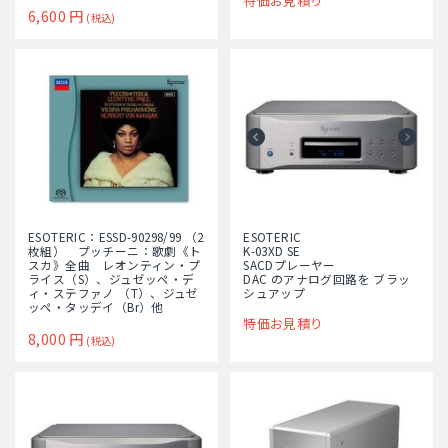
特価お見積り
6,600
円
(税込)
ESOTERIC：ESSD-90298/99 （2
ESOTERIC
枚組） プッチーニ：歌劇《ト
K-03XD SE
スカ》全曲 レオンティン・プ
SACDプレーヤー
ライス（S）、ジュゼッペ・デ
DAC のアナログ回路を ブラッ
ィ・ステファノ （T）、ジュゼ
シュアップ
ッペ・タッデイ（Br）他
特価お見積り
8,000
円
(税込)