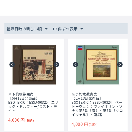
登録日時の新しい順
12 件ずつ表示
※予約枚数完売
※予約枚数完売
【6月13日発売品】
【6月13日発売品】
ESOTERIC：ESSJ-90325 エリ
ESOTERIC：ESSD-90324 ベー
ック・ドルフィー/ラスト・デ
トーヴェン：ヴァイオリン・ソ
イト
ナタ第5番《春》・第9番《クロ
イツェル》・第4番
4,000
円
(税込)
4,000
円
(税込)