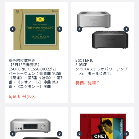
※予約枚数完売
ESOTERIC
【6月13日発売品】
S-05XE
ESOTERIC：ESSG-90322/23
クラスAステレオパワーアンプ
ベートーヴェン：交響曲 第3番
「XE」モデルに進化
《英雄》・第5番《運命》・第7
番・《レオノーレ》序曲 第3
特価お見積り
番・《エグモント》序曲
6,600
円
(税込)