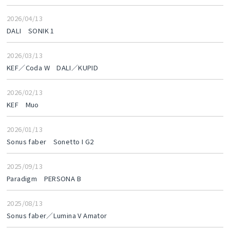
2026/04/13
DALI SONIK 1
2026/03/13
KEF／Coda W DALI／KUPID
2026/02/13
KEF Muo
2026/01/13
Sonus faber Sonetto I G2
2025/09/13
Paradigm PERSONA B
2025/08/13
Sonus faber／Lumina V Amator