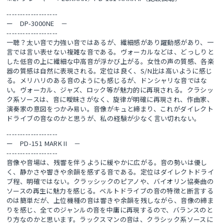
-------------------
ー DP-3000NE －
-------------------
一聴？太い音で力強い音ではあるが、繊細感があり躍動感があり、一
言では言い表せない複雑な音である。ヴォーカルなどは、どっしりと
した低音の上に繊細な中高音が浮かび上がる。女性の声の質感、各楽
器の質感は自然に表現される。定位は良く、S/N比は高いように感じ
る。メリハリのある音のようにも感じるが、ドンシャリな音ではな
い。ヴォーカル、ジャズ、ロック等が魅力的に再現される。クラシッ
ク系ソースは、音に曖昧さがなく、旋律が明確に再現され、作曲家、
演奏家の意図をつかみ易い。音像がキュと締まり、これがダイレクト
ドライブの音なのかと思うが、私の経験が少なく言い切れない。
-------------------
ー PD-151 MARK II －
-------------------
音像や音場は、残響を伴うように緩やかに広がる。音の勢いは優し
く、静かさや響きや余韻を感ずる音である。定位はダイレクトドライ
ブ程、明確ではない。クラッシックのピアノや、バイオリン協奏曲の
ソースの再生に魅力を感じる。ベルトドライブの音の特徴と断言する
のは簡単だが、上位機種の音は響きや余韻を残しながら、音像の締ま
りを感じ、全てのジャンルの音を中庸に再現するので、バランスのと
り方なのかと思います。ラックスマンの音は、クラシック系ソースに