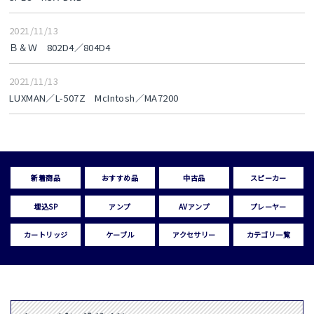
2021/11/13
Ｂ＆Ｗ 802D4／804D4
2021/11/13
LUXMAN／L-507Z McIntosh／MA7200
新着商品
おすすめ品
中古品
スピーカー
埋込SP
アンプ
AVアンプ
プレーヤー
カートリッジ
ケーブル
アクセサリー
カテゴリ一覧