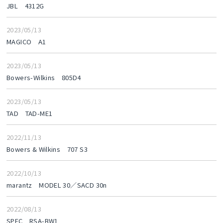
JBL 4312G
2023/05/13
MAGICO A1
2023/05/13
Bowers-Wilkins 805D4
2023/05/13
TAD TAD-ME1
2022/11/13
Bowers & Wilkins 707 S3
2022/10/13
marantz MODEL 30／SACD 30n
2022/08/13
SPEC RSA-BW1