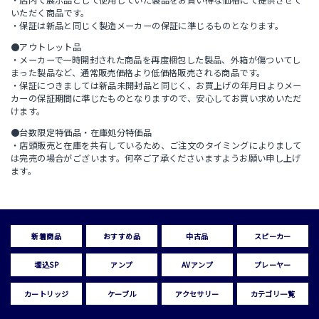
いただく商品です。
・保証は新品と同じく製造メーカーの保証に準じるものとなります。
●アウトレット品
・メーカーで一時開封された商品を再度梱包した製品、外箱が傷ついてし
まった製品など、通常販売価格より低価格販売される商品です。
・保証につきましては新品未開封品と同じく、お買上げの年月日よりメー
カーの保証期間に準じたものとなりますので、安心してお買い求めいただ
けます。
●台数限定特価品・在庫処分特価品
・店頭販売と在庫を共有しているため、ご注文のタイミングによりまして
は完売の場合がございます。何卒ご了承くださいますようお願い申し上げ
ます。
新着商品
おすすめ品
中古品
スピーカー
埋込SP
アンプ
AVアンプ
プレーヤー
カートリッジ
ケーブル
アクセサリー
カテゴリ一覧