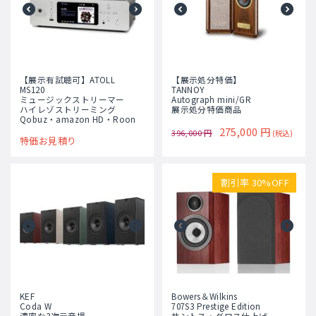
【展示有試聴可】ATOLL
【展示処分特価】
MS120
TANNOY
ミュージックストリーマー
Autograph mini/GR
ハイレゾストリーミング
展示処分特価商品
Qobuz・amazon HD・Roon
275,000
円
396,000
円
(税込)
特価お見積り
割引率 30%OFF
KEF
Bowers＆Wilkins
Coda W
707S3 Prestige Edition
濃密な3次元音場
サントス・グロス仕上げ