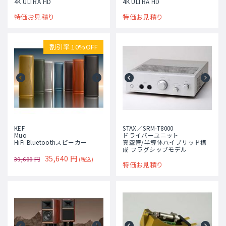
4K ULTRA HD
4K ULTRA HD
特価お見積り
特価お見積り
割引率 10%OFF
KEF
STAX／SRM-T8000
Muo
ドライバーユニット
HiFi Bluetoothスピーカー
真空管/半導体ハイブリッド構
成 フラグシップモデル
35,640
円
39,600
円
(税込)
特価お見積り