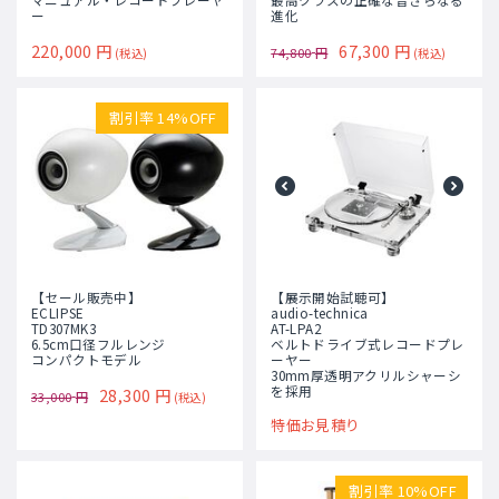
ー
進化
220,000
円
67,300
円
74,800
円
(税込)
(税込)
割引率 14%OFF
【セール販売中】
【展示開始試聴可】
ECLIPSE
audio-technica
TD307MK3
AT-LPA2
6.5cm口径フルレンジ
ベルトドライブ式レコードプレ
コンパクトモデル
ーヤー
30mm厚透明アクリルシャーシ
を採用
28,300
円
33,000
円
(税込)
特価お見積り
割引率 10%OFF