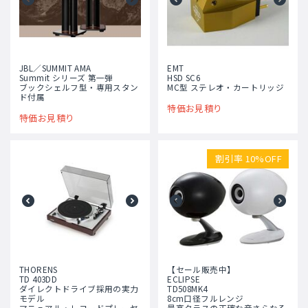
JBL／SUMMIT AMA
EMT
Summit シリーズ 第一弾
HSD SC6
ブックシェルフ型・専用スタン
MC型 ステレオ・カートリッジ
ド付属
特価お見積り
特価お見積り
割引率 10%OFF
THORENS
【セール販売中】
TD 403DD
ECLIPSE
ダイレクトドライブ採用の実力
TD508MK4
モデル
8cm口径フルレンジ
マニュアル・レコードプレーヤ
最高クラスの正確な音さらなる