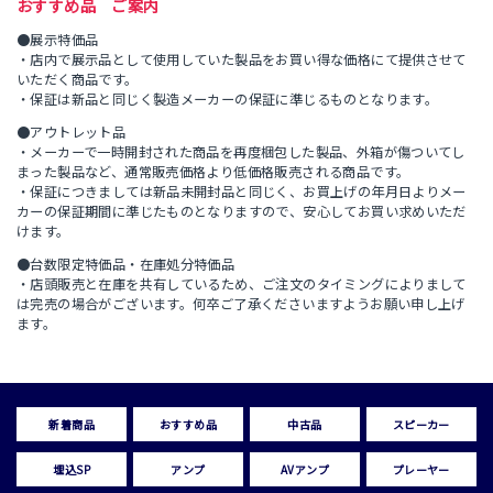
おすすめ品 ご案内
●展示特価品
・店内で展示品として使用していた製品をお買い得な価格にて提供させて
いただく商品です。
・保証は新品と同じく製造メーカーの保証に準じるものとなります。
●アウトレット品
・メーカーで一時開封された商品を再度梱包した製品、外箱が傷ついてし
まった製品など、通常販売価格より低価格販売される商品です。
・保証につきましては新品未開封品と同じく、お買上げの年月日よりメー
カーの保証期間に準じたものとなりますので、安心してお買い求めいただ
けます。
●台数限定特価品・在庫処分特価品
・店頭販売と在庫を共有しているため、ご注文のタイミングによりまして
は完売の場合がございます。何卒ご了承くださいますようお願い申し上げ
ます。
新着商品
おすすめ品
中古品
スピーカー
埋込SP
アンプ
AVアンプ
プレーヤー