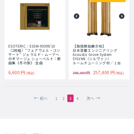
ESOTERIC：ESSW-90309/10
【取扱開始展示有】
（2枚組）“フェアウェル・コン
日本音響エンジニアリング
サート” ジェラルド・ムーアへ
Acoustic Grove System
のオマージュ シューベルト：歌
SYLVAN（シルヴァン）
曲集《冬の旅》 全曲
ルームチューニング材／１台
6,600
円
257,400
円
286,000
円
(税込)
(税込)
前へ
1
2
3
4
次へ