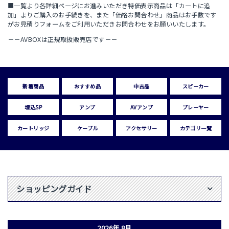
■一覧より各詳細ページにお進みいただき特価表示商品は「カートに追
加」よりご購入のお手続きを、また「価格お問合わせ」商品はお手数です
がお見積りフォームをご利用いただきお問合わせをお願いいたします。
－－AVBOXは正規取扱販売店です－－
新着商品
おすすめ品
中古品
スピーカー
埋込SP
アンプ
AVアンプ
プレーヤー
カートリッジ
ケーブル
アクセサリー
カテゴリ一覧
ショッピングガイド
2026年 8月