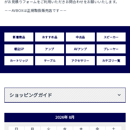
がお見積りフォームをご利用いただきお問合わせをお願いいたします。
－－AVBOXは正規取扱販売店です－－
新着商品
おすすめ品
中古品
スピーカー
埋込SP
アンプ
AVアンプ
プレーヤー
カートリッジ
ケーブル
アクセサリー
カテゴリ一覧
ショッピングガイド
2026年 8月
日
月
火
水
木
金
土