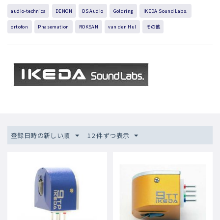
audio-technica
DENON
DS Audio
Goldring
IKEDA Sound Labs.
ortofon
Phasemation
ROKSAN
van den Hul
その他
登録日時の新しい順
12 件ずつ表示