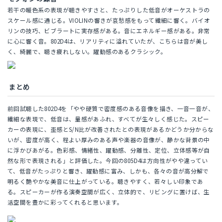
若干の暖色系の表現が聴きやすさと、たっぷりした低音がオーケストラの
スケール感に通じる。VIOLINの響きが哀愁感をもって繊細に響く。バイオ
リンの技巧、ビブラートに実存感がある。音にエネルギー感がある。非常
に心に響く音。802D4は、リアリティに溢れていたが、こちらは音が美し
く、綺麗で、聴き疲れしない。躍動感のあるクラシック。
まとめ
前回試聴した802D4を「やや硬質で密度感のある音像を描き、一音一音が、
繊細な表現で、低音は、量感があふれ、すべてが生々しく感じた。スピー
カーの表現に、歪感とS/N比が改善されたとの表現があるかどうか分からな
いが、密度が高く、程よい厚みのある声や楽器の音像が、静かな背景の中
に浮かびあがる。色彩感、情緒性、躍動感、分離性、定位、立体感等が自
然な形で表現される」と評価した。今回の805D4は方向性がやや違ってい
て、低音がたっぷりと響き、躍動感に富み、しかも、各々の音が高分解で
明るく艶やかな美音に仕上がっている。聴きやすく、若々しい印象であ
る。スピーカーが作る演奏空間が広く、立体的で、リビングに置けば、生
活空間を豊かに彩ってくれると思います。