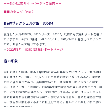
ーーD&M公式サイトページへご案内ーー
■■カタログ（PDF）
B&Wブックシェルフ型 805D4
安定した人気のB&W、800シリーズ「805D4」以前にも試聴レポートを書い
ていますが、今回は3機種（MAGICO／A1、TAD／ME1）聴き比べというこ
とで、あらためて聴いてみます。
2022年3月 805D4試聴レポートページ
※
音の印象
前回試聴した時は、明るく躍動感に富んだ再現能力にポピュラー寄りの印
象を受けたが、今回、TAD,MAGICOと同時試聴で比較してみると、暖かさ
の中に落ち着きがあり、長時間聴いても、聴き疲れしない音作りと感ず
る。他スピーカーと同様に、CDの再生能力は歪感の無い精緻なモニター調
で、それをB&Wの音楽ポリシーで味付けしてある。音は、チョットマット
調の刺激的な音を出さない音調で、弾むような低音が、全体を躍動感が包
み、快活な印象を与えるように仕上げてある。聴いていて楽しいなと思わ
せる雰囲気を提供する。