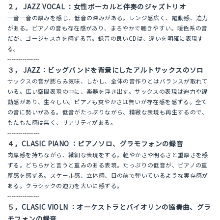
２， JAZZ VOCAL ：女性ボーカルと伴奏のジャズトリオ
一音一音の厚みを感じ、低音の深みがある。レンジ感広く、躍動感、迫力
がある。ピアノの音も存在感があり、まろやかで聴きやすい。暖色系の音
だが、ゴージャスさを感ずる音。録音の良いCDは、違いを明確に表現す
る。
---------------
３， JAZZ：ビッグバンドを背景にしたアルトサックスのソロ
サックスの音が膨らみ気味、しかし、全体の音作りとはバランスが取れて
いる。広い空間表現の中に、楽器を浮き出す。サックスの表現は迫力や躍
動感があり、生々しい。ピアノも爽やかさは無いが存在感を感ずる。全て
の音に勢いがある。低音がたっぷりながら、精緻な表現も再生するので、
もたもた感は無く、リアリティがある。
---------------
４，CLASIC PIANO ：ピアノソロ、グラモフォンの録音
肉厚感を持ちながら、繊細な表現をする。軽やかさや明るさと重厚さを感
ずる。どちらかと言うと重みのある表現。たっぷりの低音が、ピアノの重
厚感を感ずる。スケール感、立体感、目の前で弾いているような実存感が
ある。クラシックの迫力を大いに感ずる。
---------------
５，CLASIC VIOLN ：オーケストラとバイオリンの協奏曲、グラ
モフォンの録音