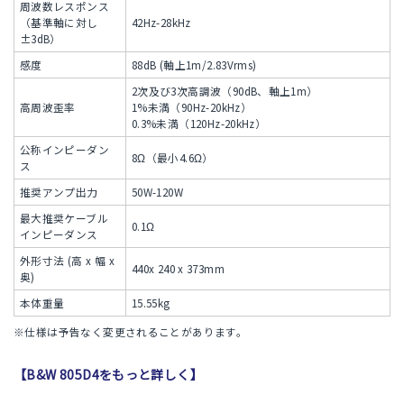
周波数レスポンス
（基準軸に対し
42Hz-28kHz
±3dB）
感度
88dB (軸上1m/2.83Vrms)
2次及び3次高調波（90dB、軸上1m）
高周波歪率
1%未満（90Hz-20kHz）
0.3%未満（120Hz-20kHz）
公称インピーダン
8Ω（最小4.6Ω）
ス
推奨アンプ出力
50W-120W
最大推奨ケーブル
0.1Ω
インピーダンス
外形寸法 (高 x 幅 x
440x 240 x 373mm
奥)
本体重量
15.55kg
※仕様は予告なく変更されることがあります。
【B&W 805D4をもっと詳しく】