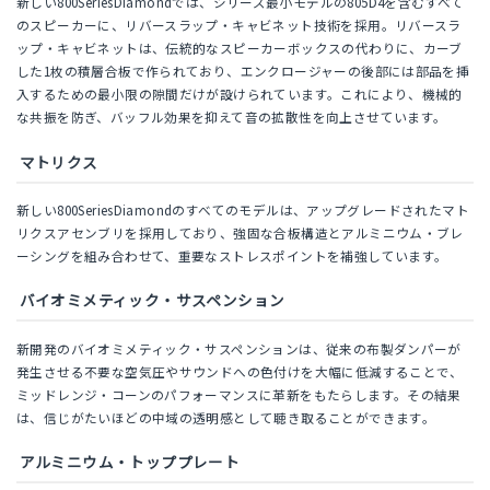
新しい800SeriesDiamondでは、シリーズ最小モデルの805D4を含むすべて
のスピーカーに、リバースラップ・キャビネット技術を採用。リバースラ
ップ・キャビネットは、伝統的なスピーカーボックスの代わりに、カーブ
した1枚の積層合板で作られており、エンクロージャーの後部には部品を挿
入するための最小限の隙間だけが設けられています。これにより、機械的
な共振を防ぎ、バッフル効果を抑えて音の拡散性を向上させています。
マトリクス
新しい800SeriesDiamondのすべてのモデルは、アップグレードされたマト
リクスアセンブリを採用しており、強固な合板構造とアルミニウム・ブレ
ーシングを組み合わせて、重要なストレスポイントを補強しています。
バイオミメティック・サスペンション
新開発のバイオミメティック・サスペンションは、従来の布製ダンパーが
発生させる不要な空気圧やサウンドへの色付けを大幅に低減することで、
ミッドレンジ・コーンのパフォーマンスに革新をもたらします。その結果
は、信じがたいほどの中域の透明感として聴き取ることができます。
アルミニウム・トッププレート