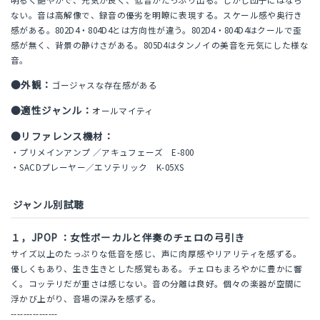
ない。音は高解像で、録音の優劣を明瞭に表現する。スケール感や奥行き
感がある。802D4・804D4とは方向性が違う。802D4・804D4はクールで歪
感が無く、背景の静けさがある。805D4はタンノイの美音を元気にした様な
音。
●外観：
ゴージャスな存在感がある
●適性ジャンル：
オールマイティ
●リファレンス機材：
・プリメインアンプ ／アキュフェーズ E-800
・SACDプレーヤー／エソテリック K-05XS
ジャンル別試聴
１，JPOP ：女性ボーカルと伴奏のチェロの弓引き
サイズ以上のたっぷりな低音を感じ、声に肉厚感やリアリティを感ずる。
優しくもあり、生き生きとした感覚もある。チェロもまろやかに豊かに響
く。コッテリだが重さは感じない。音の分離は良好。個々の楽器が空間に
浮かび上がり、音場の深みを感ずる。
---------------