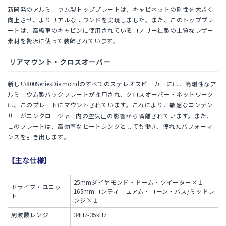
新開発のアルミニウム製トッププレートは、キャビネットの剛性を大きく
向上させ、よりリアルなサウンドを実現しました。また、このトッププレ
ートは、高級車のキャビンに使用されているコノリー社製の上質なレザー
素材を贅沢に使って装飾されています。
リアマウント・クロスオーバー
新しい800SeriesDiamondのすべてのステレオスピーカーには、高剛性なア
ルミニウム製バックプレートが採用され、クロスオーバー・ネットワーク
は、このプレートにマウントされています。これにより、敏感なコンデン
サーがエンクロージャー内の空気圧の影響から隔離されています。また、
このプレートは、高効率なヒートシンクとしても働き、優れたパフォーマ
ンスを引き出します。
【主な仕様】
25mmダイヤモンド・ドーム・ツイーター×１
ドライブ・ユニッ
165mmコンティニュアム・コーン・バス/ミッドレ
ト
ンジ×１
周波数レンジ
34Hz-35kHz