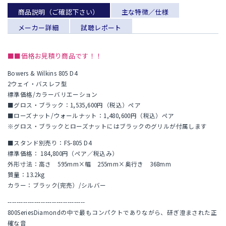
商品説明（ご確認下さい）
主な特徴／仕様
メーカー詳細
試聴レポート
■■価格お見積り商品です！！
Bowers & Wilkins 805 D4
2ウェイ・バスレフ型
標準価格/カラーバリエーション
■グロス・ブラック：1,535,600円（税込）ペア
■ローズナット/ウォールナット：1,480,600円（税込）ペア
※グロス・ブラックとローズナットにはブラックのグリルが付属します
■スタンド別売り：FS-805 D4
標準価格： 184,800円（ペア／税込み）
外形寸法：高さ 595mm×幅 255mm×奥行き 368mm
質量：13.2kg
カラー：ブラック(完売）/シルバー
-----------------------------------
800SeriesDiamondの中で最もコンパクトでありながら、研ぎ澄まされた正
確な音