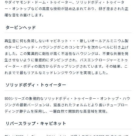
やダイヤモンド・ドーム・トゥイーター、ソリッドボディ・トゥイータ
ー・オントップなどの高度な技術が詰め込まれており、研ぎ澄まされた正
確な音をお届けします。
タービンヘッド
再生音に何も負荷しないキャビネット・・・新しいオールアルミニウム製
のタービンヘッド・ハウジングがこのコンセプトを次のレベルに引き上げ
ました。この驚異的に剛性が高く不活性なハウジングは、不要な共振を発
生させないように徹底的にダンピングされ、バスエンクロージャーとトゥ
イーター・ボディの両方からデカップリングされています。その結果、こ
れまでで最もリアルなミッドレンジサウンドを実現しました。
ソリッドボディ・トゥイーター
800シリーズの象徴的なソリッドボディ・トゥイーター・オントップ・ハウ
ジングの最新バージョンは、延長されたフォルムとより長いチューブロー
ディング静テムを採用し、一層自然で開放的な高音域を実現。
リバースラップ・キャビネット