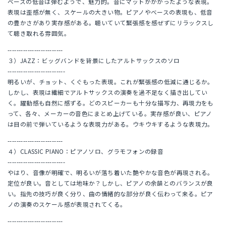
ベースの低音は弾むようで、魅力的。音にマットがかかったような表現。
表現は歪感が無く、スケールの大きい物。ピアノやベースの表現も、低音
の豊かさがあり実存感がある。聴いていて緊張感を感ぜずにリラックスし
て聴き取れる雰囲気。
-------------------------
３）JAZZ：ビッグバンドを背景にしたアルトサックスのソロ
--------------------------
明るいが、チョット、くぐもった表現。これが緊張感の低減に通じるか。
しかし、表現は繊細でアルトサックスの演奏を過不足なく描き出してい
く。躍動感も自然に感ずる。どのスピーカーも十分な描写力、再現力をも
って、各々、メーカーの音色にまとめ上げている。実存感が良い、ピアノ
は目の前で弾いているような表現力がある。ウキウキするような表現力。
-------------------------
４）CLASSIC PIANO：ピアノソロ、グラモフォンの録音
--------------------------
やはり、音像が明確で、明るいが落ち着いた艶やかな音色が再現される。
定位が良い。音としては地味か？しかし、ピアノの余韻とのバランスが良
い。指先の技巧が良く分り、曲の情緒的な部分が良く伝わって来る。ピア
ノの演奏のスケール感が表現されてくる。
-------------------------