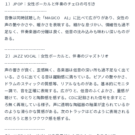
１）JPOP：女性ボーカルと伴奏のチェロの弓引き
--------------------------
音像は同時試聴した「MAGICO A1」に比べて広がりがあり、女性の
声の艶やかさや、暖かさを表現する。細かな息づかい、情緒性も過不
足なく、伴奏楽器の分離は良く、低音の沈み込みも味わい深いものが
ある。
-------------------------
２）JAZZ VOCAL：女性ボーカルと、伴奏のジャズトリオ
--------------------------
声の響きが良く、歪感無く、各楽器は低音の深い所も過不足なく出て
いる。さらに出てくる音は躍動感に満ちている。ピアノの艶やかさ、
ドラムのスティックの質感等、リアルなものがある。基本的にモニタ
ー調で、音を正確に表現する。広がりと、低音のふくよかさ、量感が
聴けて、ゆとりと陶酔感を感ずる。CDに記録された信号を余すとこ
ろ無く再現している様子。声に透明な陶磁器の釉薬が塗られているか
のような滑らかな質感がある。次のトラックはどのように表現される
のだろうと思うワクワク感を感ずる。
-------------------------