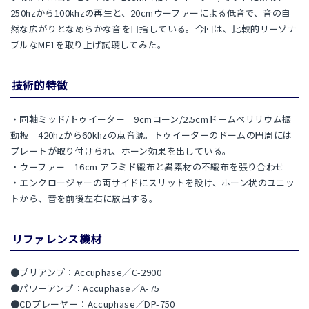
250hzから100khzの再生と、20cmウーファーによる低音で、音の自
然な広がりとなめらかな音を目指している。今回は、比較的リーゾナ
ブルなME1を取り上げ試聴してみた。
技術的特徴
・同軸ミッド/トゥイーター 9cmコーン/2.5cmドームベリリウム振
動板 420hzから60khzの点音源。トゥイーターのドームの円周には
プレートが取り付けられ、ホーン効果を出している。
・ウーファー 16cm アラミド織布と異素材の不織布を張り合わせ
・エンクロージャーの両サイドにスリットを設け、ホーン状のユニッ
トから、音を前後左右に放出する。
リファレンス機材
●プリアンプ：Accuphase／C-2900
●パワーアンプ：Accuphase／A-75
●CDプレーヤー：Accuphase／DP-750