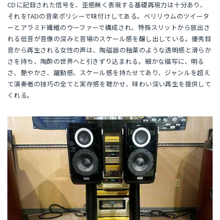
CDに記録された信号を、歪感無く表現する基礎再現力は十分あり、
それをTADの音楽ポリシーで味付けしてある。ベリリウムのツイータ
ーとアラミド繊維のウーファーで構成され、特殊スリットから放出さ
れる低音が音像の深みと音場のスケール感を醸し出している。優秀録
音から再生される女性の声は、陶磁器の釉薬のような透明感と滑らか
さを持ち、陶酔の世界へと引きずり込まれる。細かな描写に、明る
さ、艶やかさ、躍動感、スケール感を持たせてあり、ジャンルを超え
て演奏者の技巧の全てと実存感を聴かせ、味わい深い再生を提供して
くれる。