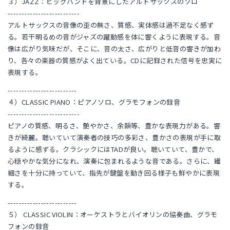
３）JAZZ：ビッグバンドを背景にしたアルトサックスのソロ
--------------------------
アルトサックスの音像の歪の無さ、質感、実体感は過不足なく感ず
る。若干明るめの音がジャズの躍動感を体に響くように表現する。音
像は広がり気味だが、そこに、音の太さ、広がりと低音の響きが加わ
り、各々の楽器の質感がよく出ている。CDに記録された信号を忠実に
表現する。
-------------------------
４）CLASSIC PIANO：ピアノソロ、グラモフォンの録音
--------------------------
ピアノの質感、明るさ、艶やかさ、余韻等、豊かな表現力がある。響
きが綺麗。聴いていて演奏者の技巧の多彩さ、豊かさの表現が手に取
るように感ずる。クラシックにはTADが良い。聴いていて、豊かで、
心穏やかな気分になれ、演奏に包まれるような音である。さらに、繊
細さを十分に持っていて、指先が鍵盤を動き回る様子も鮮やかに表現
する。
-------------------------
５） CLASSIC VIOLIN：オーケストラとバイオリンの協奏曲、グラモ
フォンの録音