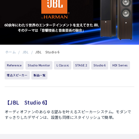
ホーム
/
JBL
/
JBL Studio 6
Reference
Studio Monitor
L Classic
STAGE 2
Studio 6
HDI Series
埋込スピーカー
製品一覧
【JBL Studio 6】
オーディオファンのあらゆる望みを叶えるスピーカーシステム。モダンで
すっきりしたデザインは、設置も同様にスタイリッシュで簡単。