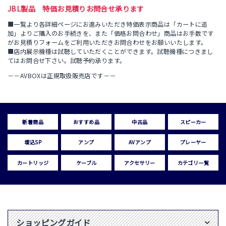
JBL製品 特価お見積りお問合せ承ります
■一覧より各詳細ページにお進みいただき特価表示商品は「カートに追
加」よりご購入のお手続きを、また「価格お問合わせ」商品はお手数です
がお見積りフォームをご利用いただきお問合わせをお願いいたします。
■店内展示機種は試聴していただくことができます。試聴機種につきまし
てはお問合せ下さい。試聴予約承ります。
－－AVBOXは正規取扱販売店です－－
新着商品
おすすめ品
中古品
スピーカー
埋込SP
アンプ
AVアンプ
プレーヤー
カートリッジ
ケーブル
アクセサリー
カテゴリ一覧
ショッピングガイド