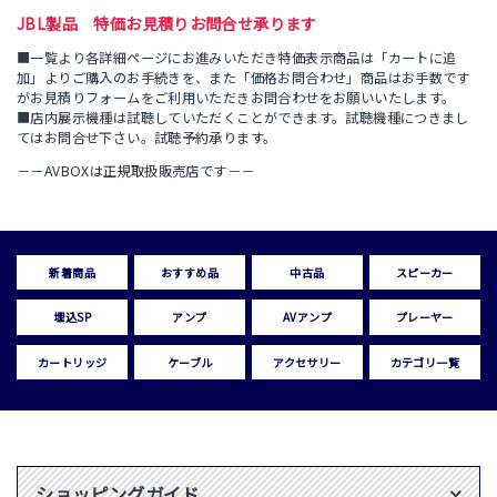
JBL製品 特価お見積りお問合せ承ります
■一覧より各詳細ページにお進みいただき特価表示商品は「カートに追
加」よりご購入のお手続きを、また「価格お問合わせ」商品はお手数です
がお見積りフォームをご利用いただきお問合わせをお願いいたします。
■店内展示機種は試聴していただくことができます。試聴機種につきまし
てはお問合せ下さい。試聴予約承ります。
－－AVBOXは正規取扱販売店です－－
新着商品
おすすめ品
中古品
スピーカー
埋込SP
アンプ
AVアンプ
プレーヤー
カートリッジ
ケーブル
アクセサリー
カテゴリ一覧
ショッピングガイド