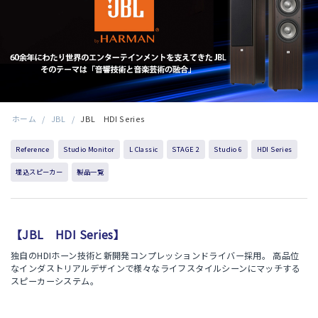
ホーム
/
JBL
/
JBL HDI Series
Reference
Studio Monitor
L Classic
STAGE 2
Studio 6
HDI Series
埋込スピーカー
製品一覧
【JBL HDI Series】
独自のHDIホーン技術と新開発コンプレッションドライバー採用。 高品位
なインダストリアルデザインで様々なライフスタイルシーンにマッチする
スピーカーシステム。