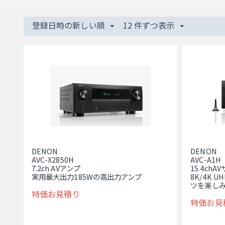
登録日時の新しい順
12 件ずつ表示
DENON
DENON
AVC-X2850H
AVC-A1H
7.2ch AVアンプ
15.4ch
実用最大出力185Wの高出力アンプ
8K/4K
ツを楽し
特価お見積り
特価お見