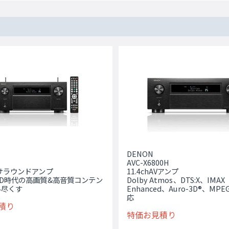
DENON
AVC-X6800H
AVサラウンドアンプ
11.4chAVアンプ
 UHD時代の高画質&高音質コンテン
Dolby Atmos、DTS:X、IMAX
み尽くす
Enhanced、Auro-3D®、MPEG
応
積り
特価お見積り