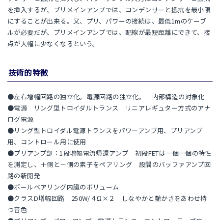
を挿入するが、プリメインアンプでは、コンデンサーと抵抗を最小限
にすることが出来る。又、プリ、パワーの接続は、最低1mのケーブ
ルが必要だが、プリメインアンプでは、配線が最短距離にできて、接
点が大幅に少なくなるという。
技術的特徴
●左右増幅回路の独立化。電源回路の独立化。 内部構造の対象化
●電源 リング型トロイダルトランス リニアレギュター方式のアナ
ログ電源
●リング型トロイダル電源トランスをパワーアンプ用、プリアンプ
用、コントロール用に使用
●プリアンプ部：1段増幅電流帰還アンプ 初段FETは一個一個の特性
を測定し、＋側と－側の素子をペアリング 段間のバッファアンプ回
路の新開発
●ボールベアリング内臓のボリューム
●クラスD増幅回路 250W/４Ω×２ しなやかと艶かさをあわせ持
つ音色