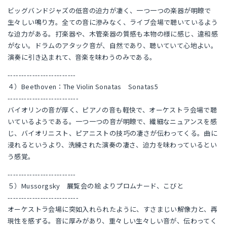
ビッグバンドジャズの低音の迫力が凄く、一つ一つの楽器が明瞭で
生々しい鳴り方。全ての音に滲みなく、ライブ会場で聴いているよう
な迫力がある。打楽器や、木管楽器の質感も本物の様に感じ、違和感
がない。ドラムのアタック音が、自然であり、聴いていて心地よい。
演奏に引き込まれて、音楽を味わうのみである。
-------------------------
４）Beethoven：The Violin Sonatas Sonatas5
--------------------------
バイオリンの音が厚く、ピアノの音も軽快で、オーケストラ会場で聴
いているようである。一つ一つの音が明瞭で、繊細なニュアンスを感
じ、バイオリニスト、ピアニストの技巧の凄さが伝わってくる。曲に
浸れるというより、洗練された演奏の凄さ、迫力を味わっているとい
う感覚。
-------------------------
５）Mussorgsky 展覧会の絵 よりプロムナード、こびと
--------------------------
オーケストラ会場に突如入れられたように、すさまじい解像力と、再
現性を感ずる。音に厚みがあり、重々しい生々しい音が、伝わってく