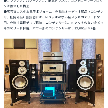
●プリアンプ、パワーアンプ、電源トランス、コントローラーブロッ
クは独立した構造
●高音質カスタム電子ボリューム 非磁性オーディオ部品（コンデン
サ、抵抗部品）抵抗器には、NIメッキのない金メッキOFCリード採
用、非磁性電極チップ抵抗、コンデンサーは、NIメッキのない金メッ
キOFCリード採用。パワー部のコンデンサーは、33,000μf×4基