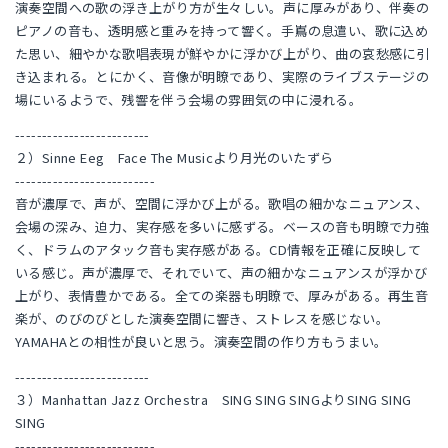
演奏空間への歌の浮き上がり方が生々しい。声に厚みがあり、伴奏の
ピアノの音も、透明感と重みを持って響く。手嶌の息遣い、歌に込め
た思い、細やかな歌唱表現が鮮やかに浮かび上がり、曲の哀愁感に引
き込まれる。とにかく、音像が明瞭であり、実際のライブステージの
場にいるようで、残響を伴う会場の雰囲気の中に浸れる。
-------------------------
２）Sinne Eeg Face The Musicより月光のいたずら
--------------------------
音が濃厚で、声が、空間に浮かび上がる。歌唱の細かなニュアンス、
会場の深み、迫力、実存感を多いに感ずる。ベースの音も明瞭で力強
く、ドラムのアタック音も実存感がある。CD情報を正確に反映して
いる感じ。声が濃厚で、それでいて、声の細かなニュアンスが浮かび
上がり、表情豊かである。全ての楽器も明瞭で、厚みがある。再生音
楽が、のびのびとした演奏空間に響き、ストレスを感じない。
YAMAHAとの相性が良いと思う。演奏空間の作り方もうまい。
-------------------------
３）Manhattan Jazz Orchestra SING SING SINGよりSING SING
SING
--------------------------