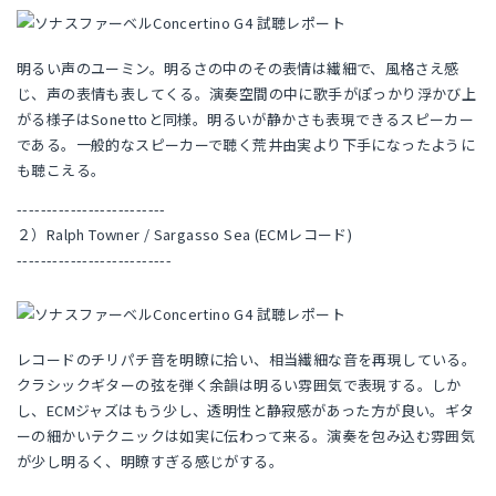
明るい声のユーミン。明るさの中のその表情は繊細で、風格さえ感
じ、声の表情も表してくる。演奏空間の中に歌手がぽっかり浮かび上
がる様子はSonettoと同様。明るいが静かさも表現できるスピーカー
である。一般的なスピーカーで聴く荒井由実より下手になったように
も聴こえる。
-------------------------
２）Ralph Towner / Sargasso Sea (ECMレコード)
--------------------------
レコードのチリパチ音を明瞭に拾い、相当繊細な音を再現している。
クラシックギターの弦を弾く余韻は明るい雰囲気で表現する。しか
し、ECMジャズはもう少し、透明性と静寂感があった方が良い。ギタ
ーの細かいテクニックは如実に伝わって来る。演奏を包み込む雰囲気
が少し明るく、明瞭すぎる感じがする。