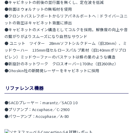
●キャビネットの前後の並行面を無くし、定在波を低減
●側面はウォルナットの無垢材を使用
●フロントバスレフボートからリアパネルボートへ：ドライバーユニ
ットの背圧はキャビネット背面に排出
●キャビネットのメイン構造としてコルクを採用。解像度の向上や音
の繋がりがよりスムーズになり自然なサウンド
● ユニット ツイター 28mmソフトシルクドーム（旧20mm）、ミ
ッドウーハー 135mm径セルロースパルプ素材（旧140mmポリプロ
ピレン）ミッドウーファーのバスケットは蜂の巣のような構造
●新設計のネットワーク クロスオーバー1700hz（旧2600hz）
●Ohoskin社の新開発レーザーをキャビネットに採用
リファレンス機器
●SACDプレーヤー：marantz／SACD 10
●プリアンプ：Accuphase／C-2900
●パワーアンプ：Accuphase／A-80