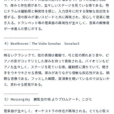
で、厚みと存在感があり、生々しいステージを見ている様である。特
にドラムは躍動感と瞬発性を感じ、入力信号に対する俊敏な反応性を
感ずる。音の厚みが凄いスピードと共に再現され、安心して音楽に聴
き入る。トランペット等の管楽器の再現性が生々しく、音楽の解像度
が一歩進んだ感じがする。
-------------------------
４）Beethoven：The Violin Sonatas Sonatas5
--------------------------
明るいクラシックで、弦の表情は繊細で、弓と弦の擦れあう音や、ピ
アノの音がコッテリとした厚みを持って表現される。バイオリンもピ
アノも生々しく、ステージを見ている様。躍動感に満ちていて、聴き
手をウキウキさせる表情。厚みがありながら俊敏な反応性がある。明
瞭な音像である。フッとした瞬間、実演奏を聴いているのではないか
と、思わせる感覚がある。
-------------------------
５）Mussorgsky 展覧会の絵 よりプロムナード、こびと
--------------------------
管楽器が生々しく、オーケストラの存在が再現される。とても小型ス