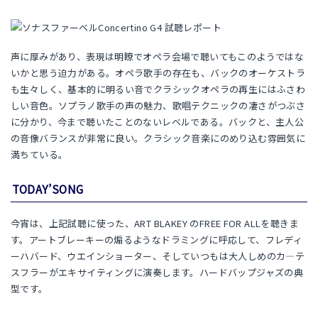
声に厚みがあり、表現は明瞭でオペラ会場で聴いてもこのようではな
いかと思う迫力がある。オペラ歌手の存在も、バックのオーケストラ
も生々しく、基本的に明るい音でクラシックオペラの再生にはふさわ
しい音色。ソプラノ歌手の声の魅力、歌唱テクニックの凄さがつぶさ
に分かり、今まで聴いたことのないレベルである。バックと、主人公
の音像バランスが非常に良い。クラシック音楽にのめり込む雰囲気に
満ちている。
TODAY’SONG
今宵は、上記試聴に使った、ART BLAKEY のFREE FOR ALLを聴きま
す。アートブレーキーの煽るようなドラミングに呼応して、フレディ
ーハバード、ウエインショーター、そしていつもは大人しめのカ―テ
スフラーがエキサイティングに演奏します。ハードバップジャズの典
型です。