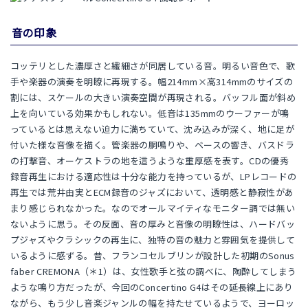
音の印象
コッテリとした濃厚さと繊細さが同居している音。明るい音色で、歌
手や楽器の演奏を明瞭に再現する。幅214mm×高314mmのサイズの
割には、スケールの大きい演奏空間が再現される。バッフル面が斜め
上を向いている効果かもしれない。低音は135mmのウーファーが鳴
っているとは思えない迫力に満ちていて、沈み込みが深く、地に足が
付いた様な音像を描く。管楽器の胴鳴りや、ベースの響き、バスドラ
の打撃音、オーケストラの地を這うような重厚感を表す。CDの優秀
録音再生における適応性は十分な能力を持っているが、LPレコードの
再生では荒井由実とECM録音のジャズにおいて、透明感と静寂性があ
まり感じられなかった。なのでオールマイティなモニター調では無い
ないように思う。その反面、音の厚みと音像の明瞭性は、ハードバッ
プジャズやクラシックの再生に、独特の音の魅力と雰囲気を提供して
いるように感ずる。昔、フランコセルブリンが設計した初期のSonus
faber CREMONA（＊1）は、女性歌手と弦の調べに、陶酔してしまう
ような鳴り方だったが、今回のConcertino G4はその延長線上にあり
ながら、もう少し音楽ジャンルの幅を持たせているようで、ヨーロッ