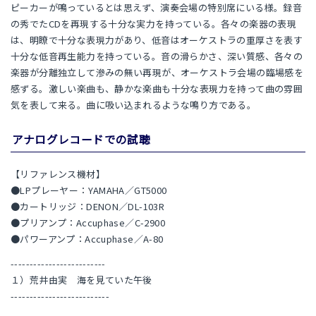
ピーカーが鳴っているとは思えず、演奏会場の特別席にいる様。録音
の秀でたCDを再現する十分な実力を持っている。各々の楽器の表現
は、明瞭で十分な表現力があり、低音はオーケストラの重厚さを表す
十分な低音再生能力を持っている。音の滑らかさ、深い質感、各々の
楽器が分離独立して滲みの無い再現が、オーケストラ会場の臨場感を
感ずる。激しい楽曲も、静かな楽曲も十分な表現力を持って曲の雰囲
気を表して来る。曲に吸い込まれるような鳴り方である。
アナログレコードでの試聴
【リファレンス機材】
●LPプレーヤー：YAMAHA／GT5000
●カートリッジ：DENON／DL-103R
●プリアンプ：Accuphase／C-2900
●パワーアンプ：Accuphase／A-80
-------------------------
１）荒井由実 海を見ていた午後
--------------------------