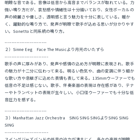
明瞭な音である。音像は低音から高音までバランスが取れている。力
強い鳴り方だが、哀愁感や情緒性は十分描いており、女性ボーカルの
声の綺麗さや優しさ、透明感と言う魅力を十分に表している。暖か
く、躍動的な鳴り方で、発声が明瞭で歌手が込める思いが分かりやす
い。Sonettoと同系統の鳴り方。
-------------------------
２）Sinne Eeg Face The Musicより月光のいたずら
--------------------------
歌手の声に厚みがあり、発声や感情の込め方が明瞭に表現され、歌手
の魅力が十二分に伝わって来る。明るい色気や、曲の変調に伴う細か
な歌い方や息継ぎに込めた表情も表して来る。135mmウーファーでも
低音の不足は感じない。歌手、伴奏楽器の表現は存在感があり、テナ
ーやトランペットの表現が生々しい。小口径ウーファーでも十分な低
音圧力を感ずる。
-------------------------
３）Manhattan Jazz Orchestra SING SING SINGよりSING SING
SING
--------------------------
スイングジャズバンドの低音の迫力が凄まじく、各々の楽器が明瞭