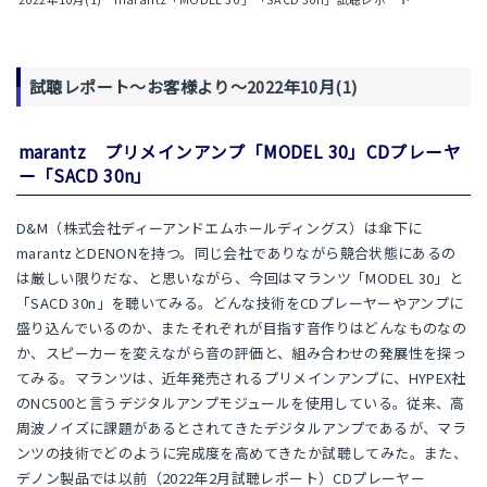
試聴レポート～お客様より～2022年10月(1)
marantz プリメインアンプ「MODEL 30」CDプレーヤ
ー「SACD 30n」
D&M（株式会社ディーアンドエムホールディングス）は傘下に
marantzとDENONを持つ。同じ会社でありながら競合状態にあるの
は厳しい限りだな、と思いながら、今回はマランツ「MODEL 30」と
「SACD 30n」を聴いてみる。どんな技術をCDプレーヤーやアンプに
盛り込んでいるのか、またそれぞれが目指す音作りはどんなものなの
か、スピーカーを変えながら音の評価と、組み合わせの発展性を探っ
てみる。マランツは、近年発売されるプリメインアンプに、HYPEX社
のNC500と言うデジタルアンプモジュールを使用している。従来、高
周波ノイズに課題があるとされてきたデジタルアンプであるが、マラ
ンツの技術でどのように完成度を高めてきたか試聴してみた。また、
デノン製品では以前（2022年2月試聴レポート）CDプレーヤー