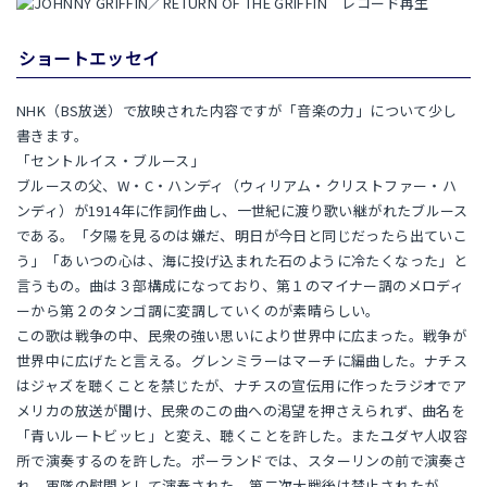
ショートエッセイ
NHK（BS放送）で放映された内容ですが「音楽の力」について少し
書きます。
「セントルイス・ブルース」
ブルースの父、W・C・ハンディ（ウィリアム・クリストファー・ハ
ンディ）が1914年に作詞作曲し、一世紀に渡り歌い継がれたブルース
である。「夕陽を見るのは嫌だ、明日が今日と同じだったら出ていこ
う」「あいつの心は、海に投げ込まれた石のように冷たくなった」と
言うもの。曲は３部構成になっており、第１のマイナー調のメロディ
ーから第２のタンゴ調に変調していくのが素晴らしい。
この歌は戦争の中、民衆の強い思いにより世界中に広まった。戦争が
世界中に広げたと言える。グレンミラーはマーチに編曲した。ナチス
はジャズを聴くことを禁じたが、ナチスの宣伝用に作ったラジオでア
メリカの放送が聞け、民衆のこの曲への渇望を押さえられず、曲名を
「青いルートビッヒ」と変え、聴くことを許した。またユダヤ人収容
所で演奏するのを許した。ポーランドでは、スターリンの前で演奏さ
れ、軍隊の慰問として演奏された。第二次大戦後は禁止されたが、