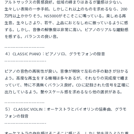
アルトサックスの質感良好。低域の締まりはあるが量感は少ない。
生々しい表現の一歩手前。しかしこれ以上のものを求めるなら、200
万円以上かかりそう。NS5000がそこそこに鳴っている。楽しめる再
生音。生々しさより、若干、上品におとなしめに振っているように感
ずる。しかし、音像の解像度は非常に高い。ピアノのリアルな躍動感
を感ずる。バランスの良い音。
-------------------------
４）CLASSIC PIANO：ピアノソロ、グラモフォンの録音
--------------------------
ピアノの音色の再現性が良い。音像が明快で左右の手の動きが分かる
よう。高度な再生をする機種は多々あるが、それなりの完成度で纏ま
っていて、特に不満無くバランス良好。CDに記録された信号を正確に
出力しているよう。艶やスケール感を求めるなら他の選択がある。
-------------------------
５） CLASSIC VIOLIN：オーケストラとバイオリンの協奏曲、グラモ
フォンの録音
--------------------------
オーケストラの存在感はそこそこに感じる。しかし地を這うような重