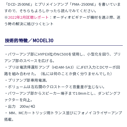
「DCD-2500NE」とプリメインアンプ「PMA-2500NE」を書いていま
すので、そちらもよろしかったら読んでみてください。
※
2022年2月試聴レポート
：オーディオビギナーが機材を選ぶ際、迷
う時の解決に結びつくヒント
技術的特徴／MODEL30
・パワーアンプ部にHYPEX社のNC500を使用し、小型化を図り、プリ
アンプ部のスペースを広げる。
・プリは電流帰還形アンプ（HDAM-SA3）にJFET入力とDCサーボ回
路を組み合わせた。（私には何のことか良く分りませんでした）
・プリアンプ部専用電源。
・ボリュームは左右間のクロストークと音量差が生じない。
・パワーアンプ部からスピーカー端子まで10mmとし、ダンピングフ
ァクターを向上。
・出力 200w/4Ω
・ MM、MCカートリッジ用トランス並びにフォノイコライザーアンプ
搭載。