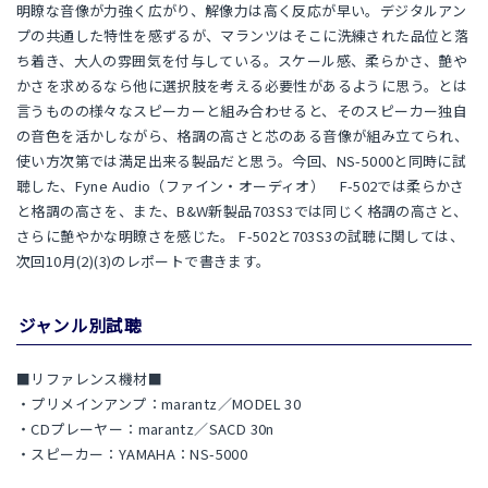
明瞭な音像が力強く広がり、解像力は高く反応が早い。デジタルアン
プの共通した特性を感ずるが、マランツはそこに洗練された品位と落
ち着き、大人の雰囲気を付与している。スケール感、柔らかさ、艶や
かさを求めるなら他に選択肢を考える必要性があるように思う。とは
言うものの様々なスピーカーと組み合わせると、そのスピーカー独自
の音色を活かしながら、格調の高さと芯のある音像が組み立てられ、
使い方次第では満足出来る製品だと思う。今回、NS-5000と同時に試
聴した、Fyne Audio（ファイン・オーディオ） F-502では柔らかさ
と格調の高さを、また、B&W新製品703S3では同じく格調の高さと、
さらに艶やかな明瞭さを感じた。 F-502と703S3の試聴に関しては、
次回10月(2)(3)のレポートで書きます。
ジャンル別試聴
■リファレンス機材■
・プリメインアンプ：marantz／MODEL 30
・CDプレーヤー：marantz／SACD 30n
・スピーカー：YAMAHA：NS-5000