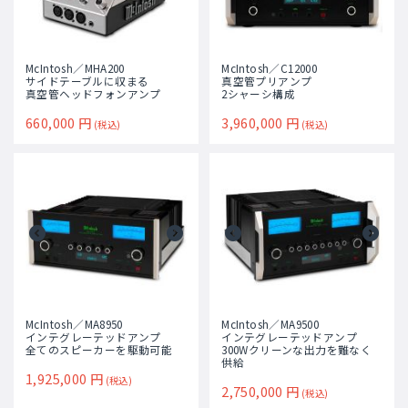
McIntosh／MHA200
McIntosh／C12000
サイドテーブルに収まる
真空管プリアンプ
真空管ヘッドフォンアンプ
2シャーシ構成
660,000
円
3,960,000
円
(税込)
(税込)
McIntosh／MA8950
McIntosh／MA9500
インテグレーテッドアンプ
インテグレーテッドアンプ
全てのスピーカーを駆動可能
300Wクリーンな出力を難なく
供給
1,925,000
円
(税込)
2,750,000
円
(税込)