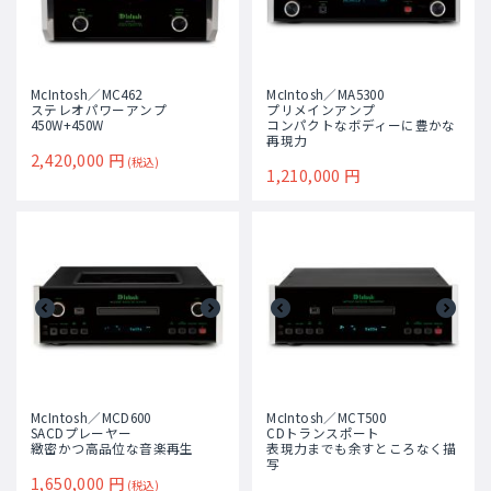
McIntosh／MC462
McIntosh／MA5300
ステレオパワーアンプ
プリメインアンプ
450W+450W
コンパクトなボディーに豊かな
再現力
2,420,000
円
(税込)
1,210,000
円
McIntosh／MCD600
McIntosh／MCT500
SACDプレーヤー
CDトランスポート
緻密かつ高品位な音楽再生
表現力までも余すところなく描
写
1,650,000
円
(税込)