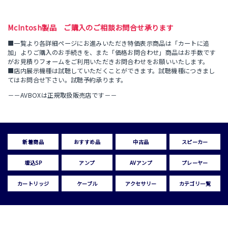
McIntosh製品 ご購入のご相談お問合せ承ります
■一覧より各詳細ページにお進みいただき特価表示商品は「カートに追
加」よりご購入のお手続きを、また「価格お問合わせ」商品はお手数です
がお見積りフォームをご利用いただきお問合わせをお願いいたします。
■店内展示機種は試聴していただくことができます。試聴機種につきまし
てはお問合せ下さい。試聴予約承ります。
－－AVBOXは正規取扱販売店です－－
新着商品
おすすめ品
中古品
スピーカー
埋込SP
アンプ
AVアンプ
プレーヤー
カートリッジ
ケーブル
アクセサリー
カテゴリ一覧