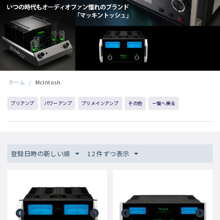
ホーム
/
McIntosh
プリアンプ
パワーアンプ
プリメインアンプ
その他
一覧へ戻る
登録日時の新しい順
12 件ずつ表示