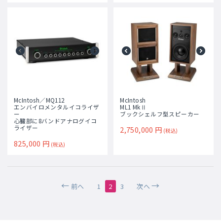
McIntosh／MQ112
McIntosh
エンバイロメンタルイコライザ
ML1 MkⅡ
ー
ブックシェルフ型スピーカー
心臓部に8バンドアナログイコ
ライザー
2,750,000
円
(税込)
825,000
円
(税込)
前へ
1
2
3
次へ