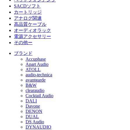
SACDソフト
カートリッジ
アナログ関連
高品質ケーブル
オーディオラック
電源アクセサリー
その他ー
ブランド
Accuphase
Apart Audio
ATOLL
audio-technica
avantgarde
B&W
clearaudio
Cocktail Audio
DALI
Davone
DENON
DUAL
DS Audio
DYNAUDIO