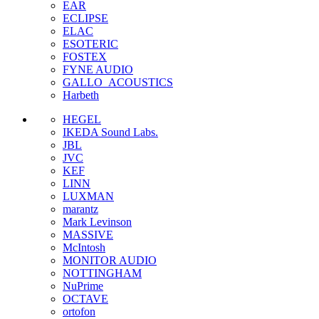
EAR
ECLIPSE
ELAC
ESOTERIC
FOSTEX
FYNE AUDIO
GALLO_ACOUSTICS
Harbeth
HEGEL
IKEDA Sound Labs.
JBL
JVC
KEF
LINN
LUXMAN
marantz
Mark Levinson
MASSIVE
McIntosh
MONITOR AUDIO
NOTTINGHAM
NuPrime
OCTAVE
ortofon