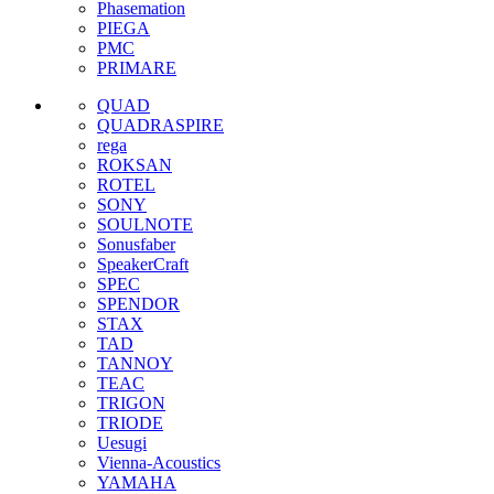
Phasemation
PIEGA
PMC
PRIMARE
QUAD
QUADRASPIRE
rega
ROKSAN
ROTEL
SONY
SOULNOTE
Sonusfaber
SpeakerCraft
SPEC
SPENDOR
STAX
TAD
TANNOY
TEAC
TRIGON
TRIODE
Uesugi
Vienna-Acoustics
YAMAHA