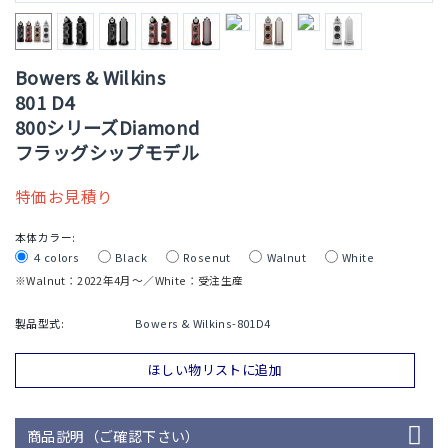
Bowers & Wilkins
801 D4
800シリーズDiamond
フラッグシップモデル
特価お見積り
本体カラー:
４colors
Black
Rosenut
Walnut
White
※Walnut：2022年4月～／White：受注生産
製品型式:
Bowers & Wilkins-801D4
ほしい物リストに追加
商品説明（ご確認下さい）