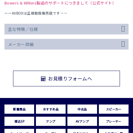
Bowers & Wilkins製品のサポートにつきまして（公式サイト）
ーーAVBOXは正規取扱販売店です－－
主な特徴／仕様
メーカー詳細
お見積りフォームへ
新着商品
おすすめ品
中古品
スピーカー
埋込SP
アンプ
AVアンプ
プレーヤー