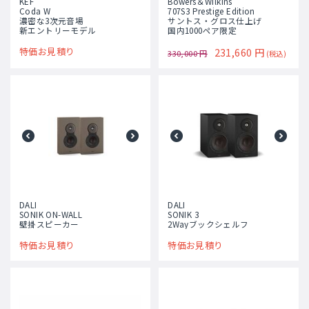
KEF
Bowers＆Wilkins
Coda W
707S3 Prestige Edition
濃密な3次元音場
サントス・グロス仕上げ
新エントリーモデル
国内1000ペア限定
特価お見積り
231,660
円
330,000
円
(税込)
DALI
DALI
SONIK ON-WALL
SONIK 3
壁掛スピーカー
2Wayブックシェルフ
特価お見積り
特価お見積り