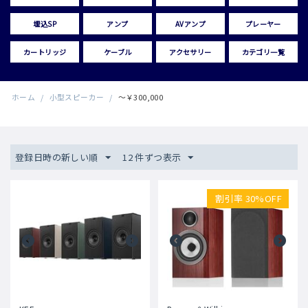
埋込SP
アンプ
AVアンプ
プレーヤー
カートリッジ
ケーブル
アクセサリー
カテゴリ一覧
ホーム
/
小型スピーカー
/
～￥300,000
登録日時の新しい順
12 件ずつ表示
割引率 30%OFF