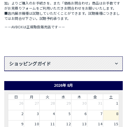
加」よりご購入のお手続きを、また「価格お問合わせ」商品はお手数です
がお見積りフォームをご利用いただきお問合わせをお願いいたします。
■店内展示機種は試聴していただくことができます。試聴機種につきまし
てはお問合せ下さい。試聴予約承ります。
－－AVBOXは正規取扱販売店です－－
ショッピングガイド
2026年 8月
日
月
火
水
木
金
土
26
27
28
29
30
31
1
2
3
4
5
6
7
8
9
10
11
12
13
14
15