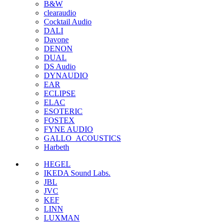
B&W
clearaudio
Cocktail Audio
DALI
Davone
DENON
DUAL
DS Audio
DYNAUDIO
EAR
ECLIPSE
ELAC
ESOTERIC
FOSTEX
FYNE AUDIO
GALLO_ACOUSTICS
Harbeth
HEGEL
IKEDA Sound Labs.
JBL
JVC
KEF
LINN
LUXMAN