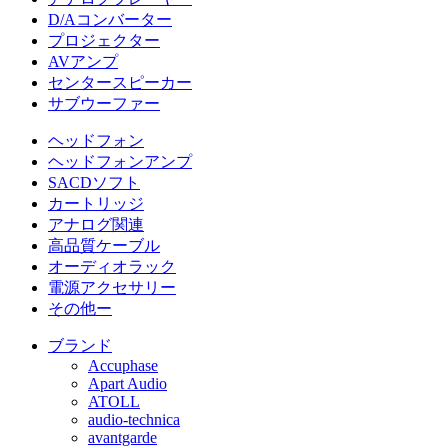
D/Aコンバーター
プロジェクター
AVアンプ
センタースピーカー
サブウーファー
ヘッドフォン
ヘッドフォンアンプ
SACDソフト
カートリッジ
アナログ関連
高品質ケーブル
オーディオラック
電源アクセサリー
その他ー
ブランド
Accuphase
Apart Audio
ATOLL
audio-technica
avantgarde