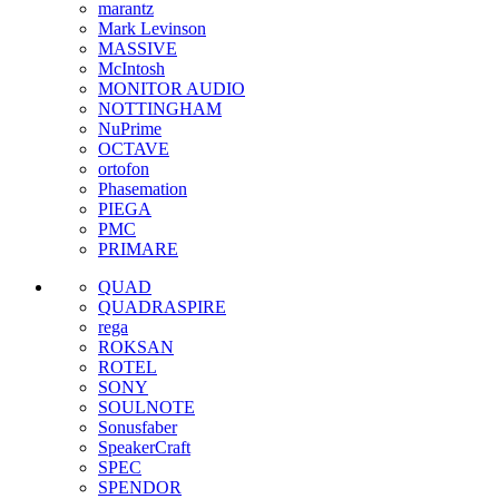
marantz
Mark Levinson
MASSIVE
McIntosh
MONITOR AUDIO
NOTTINGHAM
NuPrime
OCTAVE
ortofon
Phasemation
PIEGA
PMC
PRIMARE
QUAD
QUADRASPIRE
rega
ROKSAN
ROTEL
SONY
SOULNOTE
Sonusfaber
SpeakerCraft
SPEC
SPENDOR