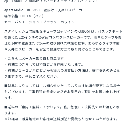
Apart Audio ／ BIAMP（アパートオーディオ／バイアンプ）
Apart Audio KUBO5T 壁掛け・天吊りスピーカー
標準価格：OPEN（ペア）
カラーバリエーション：ブラック ホワイト
スタイリッシュで繊細なキューブ型デザインのKUBO5Tは、バスレフポート
を備えた5.25インチの2-Wayコンパクトスピーカーです。簡単なケーブル管
理と140°の垂直または水平の取り付け柔軟性を提供。あらゆるタイプの壁
や天井にスピーカーを安全で快適な方法で取り付けることができます。
・こちらはメーカー取り寄せ商品です。
・納期につきましては担当者から連絡いたします。
・納期が１～２か月ほどかかる場合のお支払い方法は、銀行振込のみとな
りますので、予めご了承ください。
■製品によりましては、お知らせいたしております納期が変更になる場合
もございます。工事日程を考慮いただきお早目のご検討をお願い申し上げ
ます。
■送料のご案内：無料にて承ります。佐川急便にて玄関先でのお渡しとな
ります。
※沖縄県・離島地域のお客様は送料別途お見積もりさせていただきます。