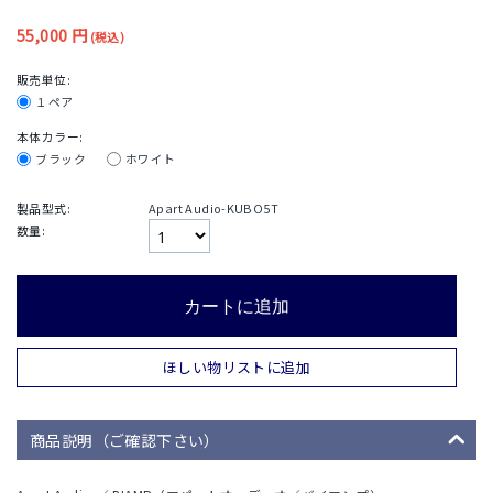
55,000
円
(税込)
販売単位:
１ペア
本体カラー:
ブラック
ホワイト
製品型式:
Apart Audio-KUBO5T
数量:
カートに追加
ほしい物リストに追加
商品説明（ご確認下さい）