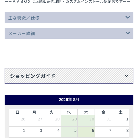
ーーＡＶＢＯＸは正規販売代理店・カスタムインストール認定店ですーー
主な特徴／仕様
メーカー詳細
ショッピングガイド
2026年 8月
日
月
火
水
木
金
土
26
27
28
29
30
31
1
2
3
4
5
6
7
8