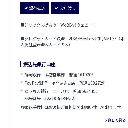
銀行振込
お店渡し
■ジャックス提供の「WeBBy(ウェビー)」
■クレジットカード決済 VISA/Master/JCB/AMEX/（本
人認証登録済みカードのみ）
振込先銀行口座
静岡銀行 本店営業部 普通 1610206
PayPay銀行 はやぶさ支店 普通 1992729
ゆうちょ銀行 二三八店 普通 5634452
記号番号 12310-56344521
お振込手数料はお客様ご負担にてお願い致しております。
詳しく見る