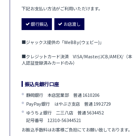
下記お支払い方法がご利用いただけます。
銀行振込
お店渡し
■ジャックス提供の「WeBBy(ウェビー)」
■クレジットカード決済 VISA/Master/JCB/AMEX/（本
人認証登録済みカードのみ）
振込先銀行口座
静岡銀行 本店営業部 普通 1610206
PayPay銀行 はやぶさ支店 普通 1992729
ゆうちょ銀行 二三八店 普通 5634452
記号番号 12310-56344521
お振込手数料はお客様ご負担にてお願い致しております。