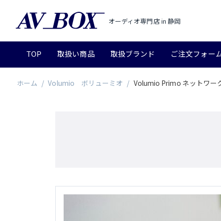
オーディオ専門店 in 静岡
TOP
取扱い商品
取扱ブランド
ご注文フォー
ホーム
/
Volumio ボリューミオ
/
Volumio Primo ネッ