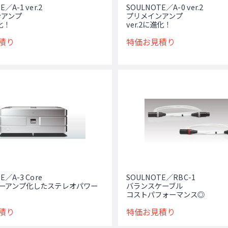
／A-1 ver.2
SOULNOTE／A-0 ver.2
ンアンプ
プリメインアンプ
進化！
ver.2に進化！
積り
特価お見積り
E／A-3 Core
SOULNOTE／RBC-1
ワーアンプ化したステレオパワー
バランスケーブル
コストパフォーマンス◎
積り
特価お見積り