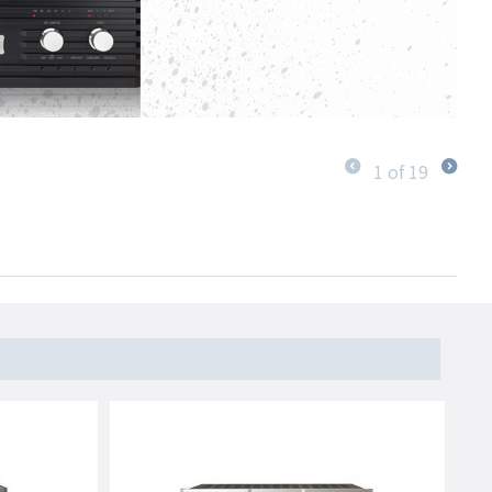
1
of
19