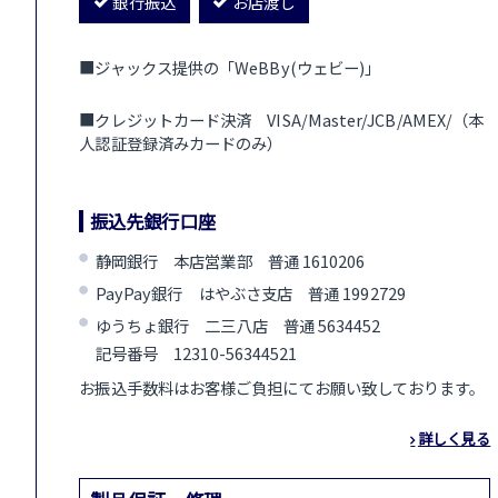
銀行振込
お店渡し
■ジャックス提供の「WeBBy(ウェビー)」
■クレジットカード決済 VISA/Master/JCB/AMEX/（本
人認証登録済みカードのみ）
振込先銀行口座
静岡銀行 本店営業部 普通 1610206
PayPay銀行 はやぶさ支店 普通 1992729
ゆうちょ銀行 二三八店 普通 5634452
記号番号 12310-56344521
お振込手数料はお客様ご負担にてお願い致しております。
詳しく見る