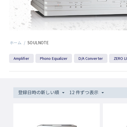
ホーム
/
SOULNOTE
Amplifier
Phono Equalizer
D/A Converter
ZERO L
登録日時の新しい順
12 件ずつ表示