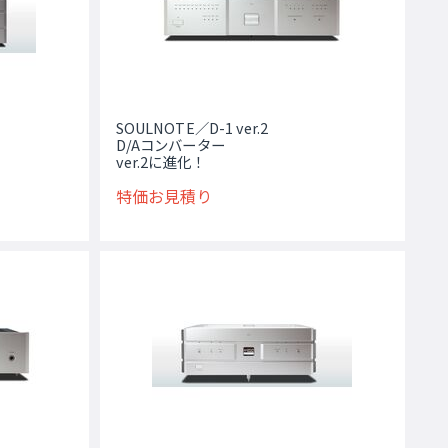
SOULNOTE／D-1 ver.2
D/Aコンバーター
ver.2に進化！
特価お見積り