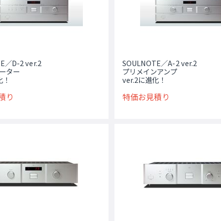
／D-2 ver.2
SOULNOTE／A-2 ver.2
バーター
プリメインアンプ
進化！
ver.2に進化！
積り
特価お見積り