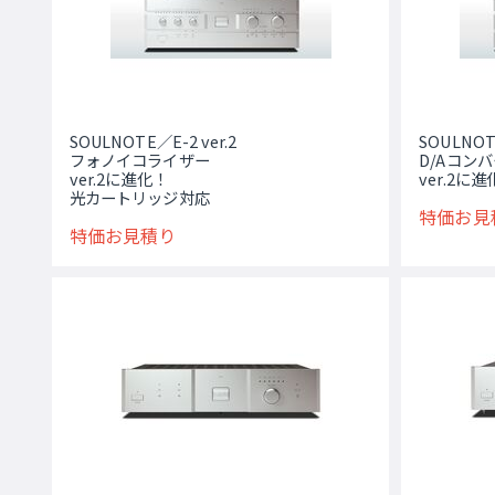
SOULNOTE／E-2 ver.2
SOULNOTE
フォノイコライザー
D/Aコン
ver.2に進化！
ver.2に
光カートリッジ対応
特価お見
特価お見積り