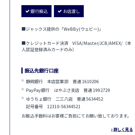
銀行振込
お店渡し
■ジャックス提供の「WeBBy(ウェビー)」
■クレジットカード決済 VISA/Master/JCB/AMEX/（本
人認証登録済みカードのみ）
振込先銀行口座
静岡銀行 本店営業部 普通 1610206
PayPay銀行 はやぶさ支店 普通 1992729
ゆうちょ銀行 二三八店 普通 5634452
記号番号 12310-56344521
お振込手数料はお客様ご負担にてお願い致しております。
詳しく見る