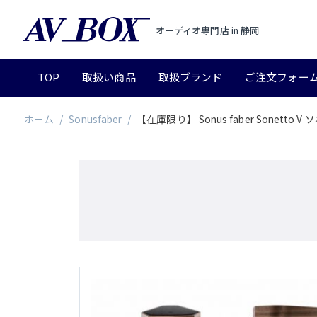
オーディオ専門店 in 静岡
TOP
取扱い商品
取扱ブランド
ご注文フォー
ホーム
/
Sonusfaber
/
【在庫限り】 Sonus faber Sonett