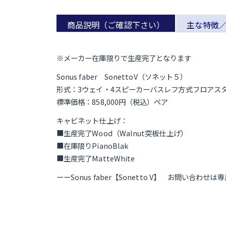
商品説明（ご確認下さい）
主な特徴
※メーカー在庫限りで生産完了となります
Sonus faber SonettoV（ソネット５）
形式：3ウェイ・4スピーカーバスレフ方式フロアス
標準価格：858,000円（税込）ペア
キャビネット仕上げ：
■生産完了Wood（Walnut突板仕上げ）
■在庫限りPianoBlak
■生産完了MatteWhite
ーーSonus faber【Sonetto V】 お問い合