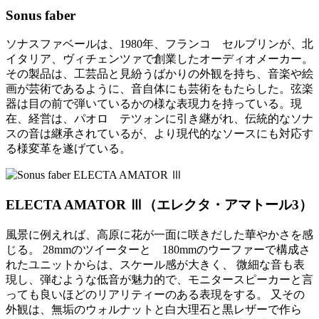
Sonus faber
ソナスファベールは、1980年、フランコ セルブリンが、北
イタリア、ヴィチェンツァで創業したオーディオメーカー。
その製品は、工芸品と見紛うばかりの外観を持ち、音楽や絵
画が芸術であるように、音自体にも芸術をもたらした。弦楽
器は目の前で弾いているかの様な表現力を持っている。現
在、経営は、パオロ テツォンに引き継がれ、伝統的なソナ
スの音は継承されているが、より現代的なソースにも対応す
る様変革を遂げている。
ELECTA AMATOR Ⅲ（エレクタ・アマトール3）
風景に例えれば、高原に花が一面に咲きだした華やかさを感
じる。 28mmのツイーターと 180mmのウーファーで構成さ
れたユニットからは、スケール感が大きく、 微細な音も表
現し、弾むような低音が魅力的で、モニタースピーカーと言
っても良いほどのリアリティーのある表現をする。 又その
外観は、無垢のウォルナットと白大理石と黒レザーで作ら