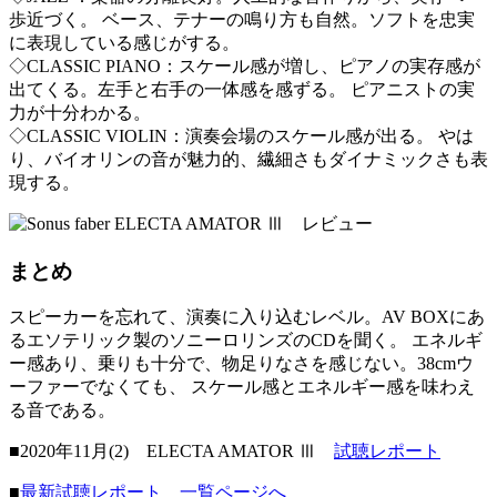
歩近づく。 ベース、テナーの鳴り方も自然。ソフトを忠実
に表現している感じがする。
◇CLASSIC PIANO：スケール感が増し、ピアノの実存感が
出てくる。左手と右手の一体感を感ずる。 ピアニストの実
力が十分わかる。
◇CLASSIC VIOLIN：演奏会場のスケール感が出る。 やは
り、バイオリンの音が魅力的、繊細さもダイナミックさも表
現する。
まとめ
スピーカーを忘れて、演奏に入り込むレベル。AV BOXにあ
るエソテリック製のソニーロリンズのCDを聞く。 エネルギ
ー感あり、乗りも十分で、物足りなさを感じない。38cmウ
ーファーでなくても、 スケール感とエネルギー感を味わえ
る音である。
■2020年11月(2) ELECTA AMATOR Ⅲ
試聴レポート
■
最新試聴レポート 一覧ページへ