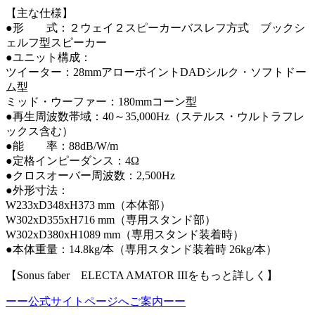
【主な仕様】
●形 式：２ウェイ２スピーカーバスレフ方式 ブックシ
ェルフ型スピーカー
●ユニット構成：
ツイーター：28mmアローポイントDADシルク・ソフトドー
ム型
ミッド・ウーファー：180mmコーン型
●再生周波数帯域：40～35,000Hz（ステルス・ウルトラフレ
ックス含む）
●能 率：88dB/W/m
●定格インピーダンス：4Ω
●クロスオーバー周波数：2,500Hz
●外形寸法：
W233xD348xH373 mm（本体部）
W302xD355xH716 mm（専用スタンド部）
W302xD380xH1089 mm（専用スタンド装着時）
●本体重量：14.8kg/本（専用スタンド装着時 26kg/本）
【Sonus faber ELECTA AMATOR IIIをもっと詳しく】
ーー公式サイトページへご案内ーー