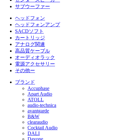
サブウーファー
ヘッドフォン
ヘッドフォンアンプ
SACDソフト
カートリッジ
アナログ関連
高品質ケーブル
オーディオラック
電源アクセサリー
その他ー
ブランド
Accuphase
Apart Audio
ATOLL
audio-technica
avantgarde
B&W
clearaudio
Cocktail Audio
DALI
Davone