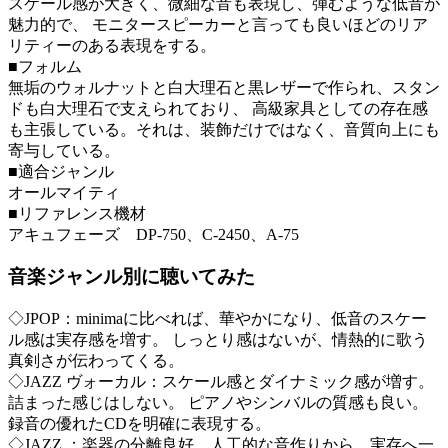
スケール感が大きく、微細な音も表現し、弾むような低音が
魅力的で、 モニタースピーカーと言っても良いほどのリア
リティーのある表現をする。
■フォルム
無垢のウォルナットと白大理石と黒レザーで作られ、スタン
ドも白大理石で支えられており、 高級家具としての存在感
も主張している。それは、装飾だけではなく、音質向上にも
寄与している。
■適合ジャンル
オールマイティ
■リファレンス機材
アキュフェーズ DP-750、C-2450、A-75
音楽ジャンル別に聴いてみた
◇JPOP：minimaに比べれば、華やかになり、低音のスケー
ル感は実存感を増す。 しっとり感はないが、情熱的に歌う
真剣さが伝わってくる。
◇JAZZ ヴォーカル：スケール感とダイナミック感が増す。
詰まった感じはしない。 ピアノやシンバルの質感も良い。
録音の優れたCDを明確に表現する。
◇JAZZ ：楽器の分離良好。人工的な音作りから、実存へ一