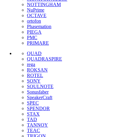
NOTTINGHAM
NuPrime
OCTAVE
ortofon
Phasemation
PIEGA
PMC
PRIMARE
QUAD
QUADRASPIRE
rega
ROKSAN
ROTEL
SONY
SOULNOTE
Sonusfaber
SpeakerCraft
SPEC
SPENDOR
STAX
TAD
TANNOY
TEAC
TRIGON