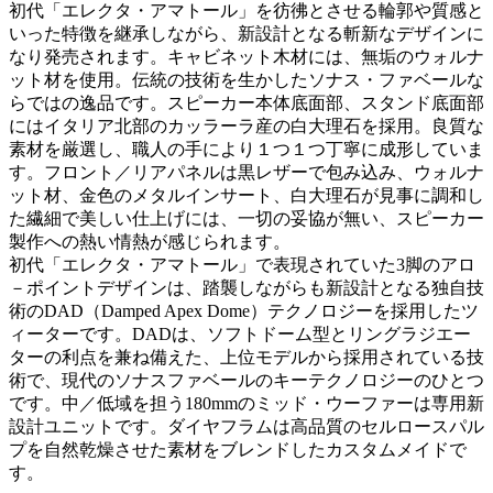
初代「エレクタ・アマトール」を彷彿とさせる輪郭や質感と
いった特徴を継承しながら、新設計となる斬新なデザインに
なり発売されます。キャビネット木材には、無垢のウォルナ
ット材を使用。伝統の技術を生かしたソナス・ファベールな
らではの逸品です。スピーカー本体底面部、スタンド底面部
にはイタリア北部のカッラーラ産の白大理石を採用。良質な
素材を厳選し、職人の手により１つ１つ丁寧に成形していま
す。フロント／リアパネルは黒レザーで包み込み、ウォルナ
ット材、金色のメタルインサート、白大理石が見事に調和し
た繊細で美しい仕上げには、一切の妥協が無い、スピーカー
製作への熱い情熱が感じられます。
初代「エレクタ・アマトール」で表現されていた3脚のアロ
－ポイントデザインは、踏襲しながらも新設計となる独自技
術のDAD（Damped Apex Dome）テクノロジーを採用したツ
ィーターです。DADは、ソフトドーム型とリングラジエー
ターの利点を兼ね備えた、上位モデルから採用されている技
術で、現代のソナスファベールのキーテクノロジーのひとつ
です。中／低域を担う180mmのミッド・ウーファーは専用新
設計ユニットです。ダイヤフラムは高品質のセルロースパル
プを自然乾燥させた素材をブレンドしたカスタムメイドで
す。