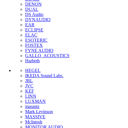
DENON
DUAL
DS Audio
DYNAUDIO
EAR
ECLIPSE
ELAC
ESOTERIC
FOSTEX
FYNE AUDIO
GALLO_ACOUSTICS
Harbeth
HEGEL
IKEDA Sound Labs.
JBL
JVC
KEF
LINN
LUXMAN
marantz
Mark Levinson
MASSIVE
McIntosh
MONITOR AUDIO