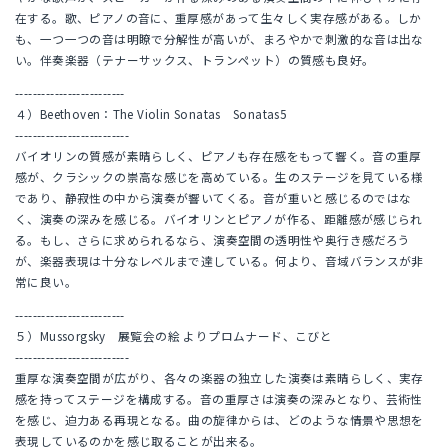
在する。歌、ピアノの音に、重厚感があって生々しく実存感がある。しか
も、一つ一つの音は明瞭で分解性が高いが、まろやかで刺激的な音は出な
い。伴奏楽器（テナーサックス、トランペット）の質感も良好。
-------------------------
４）Beethoven：The Violin Sonatas Sonatas5
--------------------------
バイオリンの質感が素晴らしく、ピアノも存在感をもって響く。音の重厚
感が、クラシックの崇高な感じを高めている。生のステージを見ている様
であり、静寂性の中から演奏が響いてくる。音が重いと感じるのではな
く、演奏の深みを感じる。バイオリンとピアノが作る、距離感が感じられ
る。もし、さらに求められるなら、演奏空間の透明性や奥行き感だろう
が、楽器表現は十分なレベルまで達している。何より、音域バランスが非
常に良い。
-------------------------
５）Mussorgsky 展覧会の絵 よりプロムナード、こびと
--------------------------
重厚な演奏空間が広がり、各々の楽器の独立した演奏は素晴らしく、実存
感を持ってステージを構成する。音の重厚さは演奏の深みとなり、芸術性
を感じ、迫力ある再現となる。曲の旋律からは、どのような情景や思想を
表現しているのかを感じ取ることが出来る。