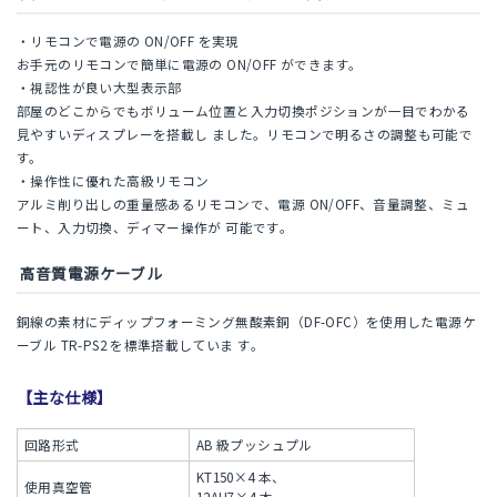
・リモコンで電源の ON/OFF を実現
お手元のリモコンで簡単に電源の ON/OFF ができます。
・視認性が良い大型表示部
部屋のどこからでもボリューム位置と入力切換ポジションが一目でわかる
見やすいディスプレーを搭載し ました。リモコンで明るさの調整も可能で
す。
・操作性に優れた高級リモコン
アルミ削り出しの重量感あるリモコンで、電源 ON/OFF、音量調整、ミュ
ート、入力切換、ディマー操作が 可能です。
高音質電源ケーブル
銅線の素材にディップフォーミング無酸素銅（DF-OFC）を使用した電源ケ
ーブル TR-PS2 を標準搭載していま す。
【主な仕様】
回路形式
AB 級プッシュプル
KT150×4 本、
使用真空管
12AU7×4 本