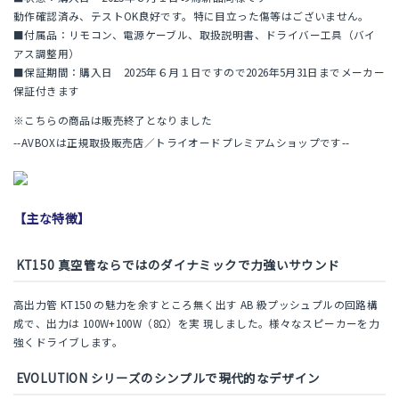
動作確認済み、テストOK良好です。特に目立った傷等はございません。
■付属品：リモコン、電源ケーブル、取扱説明書、ドライバー工具（バイ
アス調整用）
■保証期間：購入日 2025年６月１日ですので2026年5月31日までメーカー
保証付きます
※こちらの商品は販売終了となりました
--AVBOXは正規取扱販売店／トライオードプレミアムショップです--
【主な特徴】
KT150 真空管ならではのダイナミックで力強いサウンド
高出力管 KT150 の魅力を余すところ無く出す AB 級プッシュプルの回路構
成で、出力は 100W+100W（8Ω）を実 現しました。様々なスピーカーを力
強くドライブします。
EVOLUTION シリーズのシンプルで現代的なデザイン