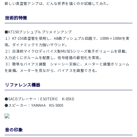
新しい真空管アンプは、どんな世界を描くのか試聴してみた。
技術的特徴
■KT150プッシュプルプリメインアンプ
１）KT-150真空管を使用し、AB級プッシュプル回路で、100W＋100Wを実
現。ダイナミックで力強いサウンド。
２）日清紡マイクロディバイス製MUSESシリーズ電子ボリュームを搭載。
入力近くにボルームを配置し、信号経路の最短化を実現。
３）簡単なバイアス調整 シャーシー天板に、メーターと調整ボリューム
を装備。メーターを見ながら、バイアスを調整できる。
リファレンス機器
●SACDプレーヤー：ESOTERIC K-05XD
●スピーカー：YAMAHA NS-5000
音の印象