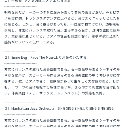
１）手嶌葵 Aoi Worksより さよならの夏
--------------------------
明瞭な音だが、一つ一つの音に深みがあって質感の表現が深い。声もピア
ノも実存的。トランジスタアンプに比べると、音は太くコッテリとした音
に感じる。しかし、音に重みはあっても、不自然な物ではない。透明感も
表現し、非常にバランスの取れた音。重みのある音が、透明な空間に広が
り、実存感に通じている。ピアノの低音も自然に響く。歌手の歌に込めた
感情がヒシヒシと伝わって来る。
-------------------------
２）Sinne Eeg Face The Musicより月光のいたずら
--------------------------
非常にバランスの取れた演奏空間である。若干野性味があるシーネイの華
やかな歌声が、スピーカーが作る深みのある演奏空間の中に伸びやかに存
在する。歌、ピアノの音に、重厚感があって生々しく実存感がある。しか
も、一つ一つの音は明瞭で分解性が高いが、まろやかで刺激的な音は出な
い。伴奏楽器（テナーサックス、トランペット）の質感も良好。
-------------------------
３）Manhattan Jazz Orchestra SING SING SINGよりSING SING SING
--------------------------
非常にバランスの取れた演奏空間である。若干野性味があるシーネイの華
やかな歌声が、スピーカーが作る深みのある演奏空間の中に伸びやかに存