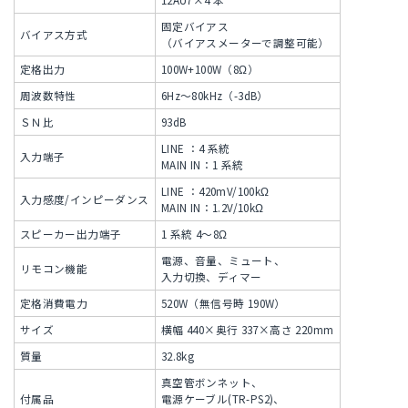
固定バイアス
バイアス方式
（バイアスメーターで調整可能）
定格出力
100W+100W（8Ω）
周波数特性
6Hz～80kHz（-3dB）
ＳＮ比
93dB
LINE ：4 系統
入力端子
MAIN IN：1 系統
LINE ：420mV/100kΩ
入力感度/インピーダンス
MAIN IN：1.2V/10kΩ
スピーカー出力端子
1 系統 4～8Ω
電源、音量、ミュート、
リモコン機能
入力切換、ディマー
定格消費電力
520W（無信号時 190W）
サイズ
横幅 440×奥行 337×高さ 220mm
質量
32.8kg
真空管ボンネット、
付属品
電源ケーブル(TR-PS2)、