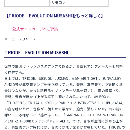
リモコン
【TRIODE EVOLUTION MUSASHIをもっと詳しく】
ーー公式サイトページへご案内ーー
※ニュースリリース
TRIODE EVOLUTION MUSASHI
世界の主流はトランジスタアンプであるが、真空管アンプメーカーも底堅
く存在する。
日本では、TRIODE、UESUGI、LUXMAN、A&M(AIR TIGHT)、SUNVALLEY
AUDIO等が真空管アンプを作り続けている。普段、真空管アンプを聴く機
会は少ないが、たまに現行品やヴィンテージ品を聴くと、音の濃厚さや、
空間に音像が浮かび上がる様子に驚かされる。かつて、AV BOXで、
「THORENS／TD-124 ＋ KRELL／PAM-2 ＋ AUSTIN／TVA-1 ＋ JBL／4344」
の音を聴いたが、音像が、艶やかで濃厚で、迫力に満ちていた。目の前で
弾いている様なライブ感があった。「GARRARD／301 ＋ MARK LEVINSON
／LNP-2 ＋ 300Bモノアンプ×2 ＋ ALTIC」では、音像が空間に浮かび上が
る。真空管アンプ時代には、現代には無い世界が存在していた。TRIODEの