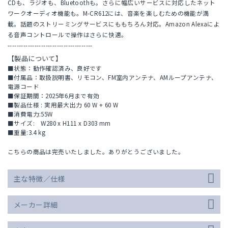
CDも、ラジオも、Bluetoothも。さらに幅広いサービスに対応したネット
ワークオーディオ機能も。M-CR612には、音楽を楽しむための機能が満
載。話題のストリーミングサービスにももちろん対応。Amazon Alexaによ
る音声コントロールで操作はさらに快適。
--------------------------------------
【製品について】
■状態：動作確認済み、良好です
■付属品：取扱説明書、リモコン、FM室内アンテナ、AMループアンテナ、
電源コード
■保証期間：2025年6月まで有効
■製品仕様 : 実用最大出力 60 W + 60 W
■消費電力:55W
■サイズ: W280 x H111 x D303 mm
■重量:3.4 kg
こちらの商品は完売いたしました。ありがとうございました。
主な特徴／仕様
メーカー詳細