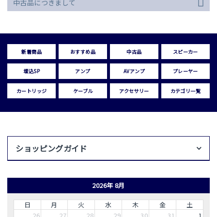
中古品につきまして
新着商品
おすすめ品
中古品
スピーカー
埋込SP
アンプ
AVアンプ
プレーヤー
カートリッジ
ケーブル
アクセサリー
カテゴリ一覧
ショッピングガイド
2026年 8月
日
月
火
水
木
金
土
26
27
28
29
30
31
1