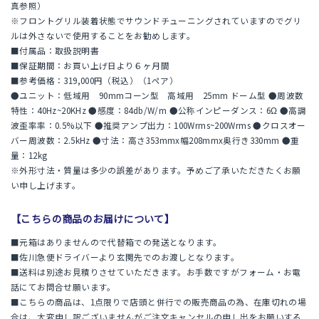
真参照）
※フロントグリル装着状態でサウンドチューニングされていますのでグリ
ルは外さないで使用することをお勧めします。
■付属品：取扱説明書
■保証期間：お買い上げ日より６ヶ月間
■参考価格：319,000円（税込）（1ペア）
●ユニット：低域用 90mmコーン型 高域用 25mm ドーム型 ●周波数
特性：40Hz~20KHz ●感度：84db/W/m ●公称インピーダンス：6Ω ●高調
波歪率率：0.5%以下 ●推奨アンプ出力：100Wrms~200Wrms ●クロスオー
バー周波数：2.5kHz ●寸法：高さ353mmx幅208mmx奥行き330mm ●重
量：12kg
※外形寸法・質量は多少の誤差があります。予めご了承いただきたくお願
い申し上げます。
【こちらの商品のお届けについて】
■元箱はありませんので代替箱での発送となります。
■佐川急便ドライバーより玄関先でのお渡しとなります。
■送料は別途お見積りさせていただきます。お手数ですがフォーム・お電
話にてお問合せ願います。
■こちらの商品は、1点限りで店頭と併行での販売商品の為、在庫切れの場
合は、大変申し訳ございませんがご注文キャンセルの申し出をお願いする