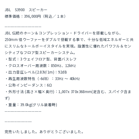
JBL S3900 スピーカー
標準価格：396,000円（税込／１本）
---------------------------
JBL 伝統のホーン＆コンプレッション・ドライバーを搭載しながら、
250mm 径ウーファーをダブルで搭載する事で、十分な低域エネルギーと共
にスリムなトールボーイスタイルを実現。設置性に優れたパワフル＆セン
シティブなフロア型スピーカーシステム。
・型式：3 ウェイフロア型、背面バスレフ
・クロスオーバー周波数：850Hz、12kHz
・出力音圧レベル(2.83V/1m)：92dB
・再生周波数特性（-6dB）：33Hz ～ 40kHz
・公称インピーダンス：6Ω
・外形寸法 (高さ×幅×奥行)：1,007x 370x368mm(足含む、スパイク含ま
ず)
・重量：39.0kg(グリル装着時)
---------------------------
--------------------
完売いたしました。ありがとうございました。