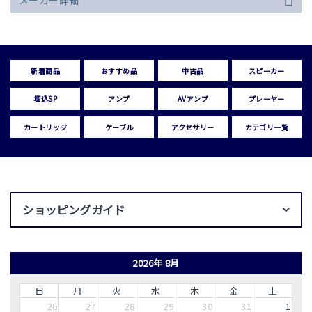
メーカー詳細
新着商品
おすすめ品
中古品
スピーカー
埋込SP
アンプ
AVアンプ
プレーヤー
カートリッジ
ケーブル
アクセサリー
カテゴリ一覧
ショッピングガイド
2026年 8月
日
月
火
水
木
金
土
26
27
28
29
30
31
1