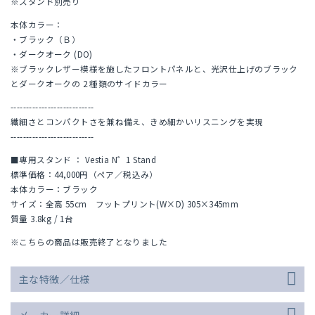
※スタンド別売り
本体カラー：
・ブラック（Ｂ）
・ダークオーク (DO)
※ブラックレザー模様を施したフロントパネルと、光沢仕上げのブラック
とダークオークの 2 種類のサイドカラー
---------------------------
繊細さとコンパクトさを兼ね備え、きめ細かいリスニングを実現
---------------------------
■専用スタンド ： Vestia N゜1 Stand
標準価格：44,000円（ペア／税込み）
本体カラー：ブラック
サイズ：全高 55cm フットプリント(W×D) 305×345mm
質量 3.8kg / 1台
※こちらの商品は販売終了となりました
主な特徴／仕様