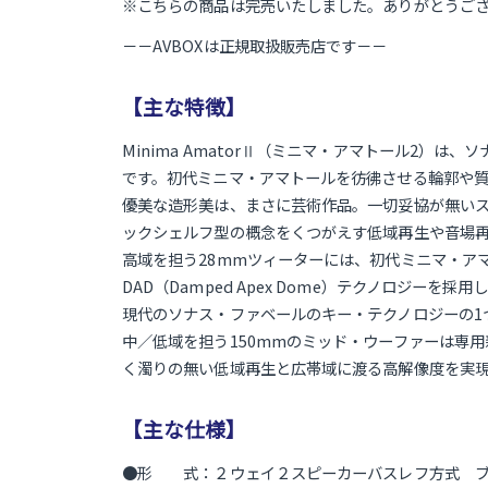
※こちらの商品は完売いたしました。ありがとうご
－－AVBOXは正規取扱販売店です－－
【主な特徴】
Minima AmatorⅡ（ミニマ・アマトール2
です。初代ミニマ・アマトールを彷彿させる輪郭や
優美な造形美は、まさに芸術作品。一切妥協が無いス
ックシェルフ型の概念をくつがえす低域再生や音場
高域を担う28mmツィーターには、初代ミニマ・ア
DAD（Damped Apex Dome）テクノロジ
現代のソナス・ファベールのキー・テクノロジーの1
中／低域を担う150mmのミッド・ウーファーは専
く濁りの無い低域再生と広帯域に渡る高解像度を実
【主な仕様】
●形 式：２ウェイ２スピーカーバスレフ方式 ブ