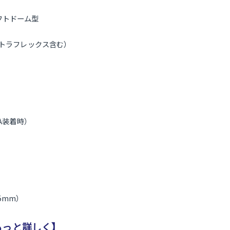
フトドーム型
ウルトラフレックス含む）
NOVA装着時）
）
55mm）
IIをもっと詳しく】