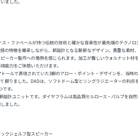
ざいました。
）は、ソナス・ファベールが持つ伝統の技術と確かな音楽性が最先端のテク
質感の特徴を継承しながら、新設計となる斬新なデザイン。貴重な素材
ピーカー製作への情熱を感じられます。加工が難しいウォルナット材を
再現能力をご体感いただけます。
マトールで表現されていた3脚のアロー・ポイント・デザインを、当時
ーを採用して蘇りました。DADは、ソフトドーム型とリングラジエーターの
つです。
用新設計ユニットです。ダイヤフラムは高品質セルロース・パルプを自
現しました。
ックシェルフ型スピーカー