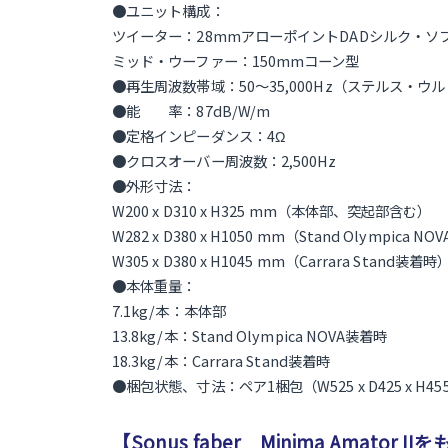
●ユニット構成：
ツイーター：28mmアローポイントDADシルク・ソ
ミッド・ウーファー：150mmコーン型
●再生周波数帯域：50～35,000Hz（ステルス・
●能 率：87dB/W/m
●定格インピーダンス：4Ω
●クロスオーバー周波数：2,500Hz
●外形寸法：
W200 x D310 x H325 mm（本体部、突起部含む）
W282 x D380 x H1050 mm（Stand Olympica 
W305 x D380 x H1045 mm（Carrara Stand装着時
●本体重量：
7.1kg/本：本体部
13.8kg/本：Stand Olympica NOVA装着時
18.3kg/本：Carrara Stand装着時
●梱包状態、寸法：ペア1梱包（W525 x D425 x H4
【Sonus faber Minima Amator 