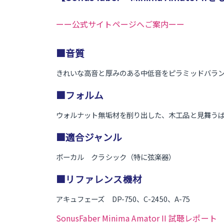
ーー公式サイトページへご案内ーー
■音質
きれいな高音と厚みのある中低音をピラミッドバラ
■フォルム
ウォルナット無垢材を削り出した、木工品と見舞う
■適合ジャンル
ボーカル クラシック（特に弦楽器）
■リファレンス機材
アキュフェーズ DP-750、C-2450、A-75
SonusFaber Minima Amator II 試聴レポート