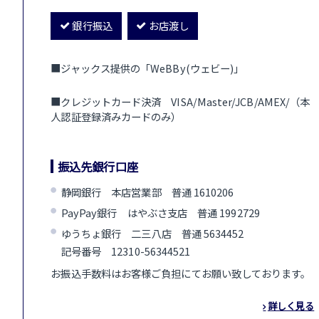
銀行振込
お店渡し
■ジャックス提供の「WeBBy(ウェビー)」
■クレジットカード決済 VISA/Master/JCB/AMEX/（本
人認証登録済みカードのみ）
振込先銀行口座
静岡銀行 本店営業部 普通 1610206
PayPay銀行 はやぶさ支店 普通 1992729
ゆうちょ銀行 二三八店 普通 5634452
記号番号 12310-56344521
お振込手数料はお客様ご負担にてお願い致しております。
詳しく見る