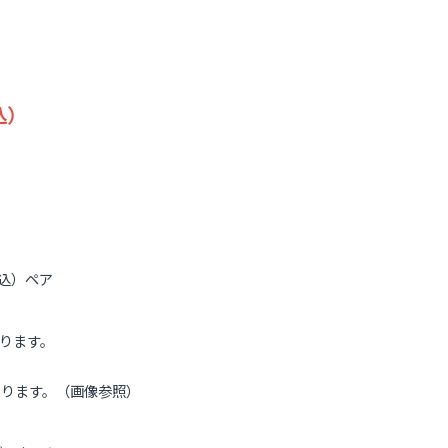
込）
（税込）ペア
おります。
。
傷があります。（画像参照）